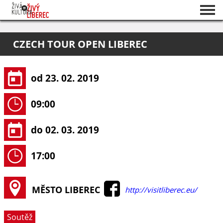
Seznam akcí
CZECH TOUR OPEN LIBEREC
O projektu
Pořadatelé
od 23. 02. 2019
09:00
do 02. 03. 2019
17:00
MĚSTO LIBEREC
http://visitliberec.eu/
Soutěž