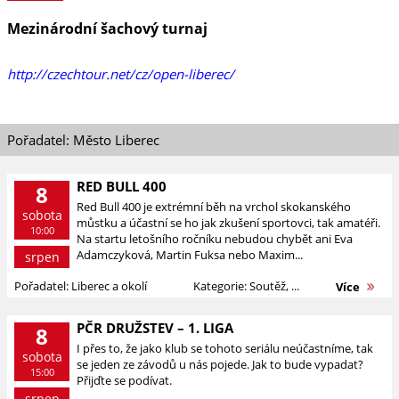
Mezinárodní šachový turnaj
http://czechtour.net/cz/open-liberec/
Pořadatel: Město Liberec
RED BULL 400
8
Red Bull 400 je extrémní běh na vrchol skokanského
sobota
můstku a účastní se ho jak zkušení sportovci, tak amatéři.
10:00
Na startu letošního ročníku nebudou chybět ani Eva
Adamczyková, Martin Fuksa nebo Maxim...
srpen
Pořadatel: Liberec a okolí
Kategorie: Soutěž, ...
Více
PČR DRUŽSTEV – 1. LIGA
8
I přes to, že jako klub se tohoto seriálu neúčastníme, tak
sobota
se jeden ze závodů u nás pojede. Jak to bude vypadat?
15:00
Přijďte se podívat.
srpen