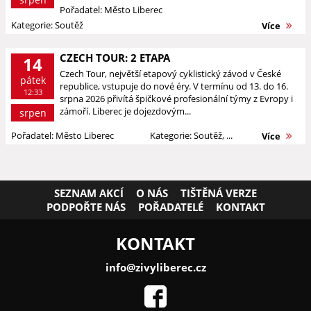
Pořadatel: Město Liberec
Kategorie: Soutěž
Více
CZECH TOUR: 2 ETAPA
14
Czech Tour, největší etapový cyklistický závod v České
pátek
republice, vstupuje do nové éry. V termínu od 13. do 16.
12:33
srpna 2026 přivítá špičkové profesionální týmy z Evropy i
zámoří. Liberec je dojezdovým...
srpen
Pořadatel: Město Liberec
Kategorie: Soutěž, ...
Více
SEZNAM AKCÍ
O NÁS
TIŠTĚNÁ VERZE
PODPOŘTE NÁS
POŘADATELÉ
KONTAKT
KONTAKT
info@zivyliberec.cz