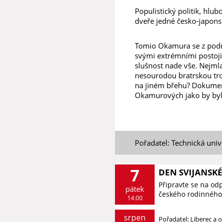
Populistický politik, hlub
dveře jedné česko-japons
Tomio Okamura se z podni
svými extrémními postoj
slušnost nade vše. Nejml
nesourodou bratrskou troj
na jiném břehu? Dokument 
Okamurových jako by byl 
Pořadatel: Technická unive
7
DEN SVIJANSK
Připravte se na od
pátek
českého rodinného 
14:00
srpen
Pořadatel: Liberec a o