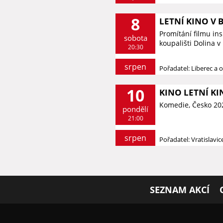
8
LETNÍ KINO V 
Promítání filmu in
sobota
koupališti Dolina v
20:30
srpen
Pořadatel: Liberec a o
10
KINO LETNÍ KI
Komedie, Česko 20
pondělí
21:00
srpen
Pořadatel: Vratislavi
SEZNAM AKCÍ