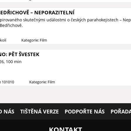
BEDŘICHOVĚ – NEPORAZITELNÍ
spirovaného skutečnými událostmi o českých parahokejistech – Nep
 Bedřichově.
kolí
Kategorie: Film
NO: PĚT ŠVESTEK
26, 100 min
ce 101010
Kategorie: Film
O NÁS
TIŠTĚNÁ VERZE
PODPOŘTE NÁS
POŘADA
KONTAKT