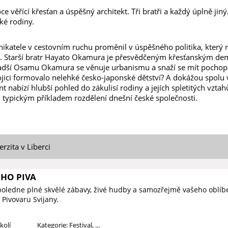
oce věřící křesťan a úspěšný architekt. Tři bratři a každý úplně jin
ké rodiny.
katele v cestovním ruchu proměnil v úspěšného politika, který r
i. Starší bratr Hayato Okamura je přesvědčeným křesťanským de
adší Osamu Okamura se věnuje urbanismu a snaží se mít pochope
ici formovalo nelehké česko-japonské dětství? A dokážou spolu vy
nabízí hlubší pohled do zákulisí rodiny a jejích spletitých vztah
typickým příkladem rozdělení dnešní české společnosti.
rzita v Liberci
ÉHO PIVA
poledne plné skvělé zábavy, živé hudby a samozřejmě vašeho oblí
Pivovaru Svijany.
kolí
Kategorie: Festival, ...