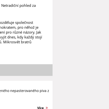
ý. Netradiční pohled za
ozděluje společnost
mokratem, pro něhož je
ní pro různé názory. Jak
jít dnes, kdy každý stojí
ů. Mikrosvět bratrů
beného nepasterovaného piva z
Více