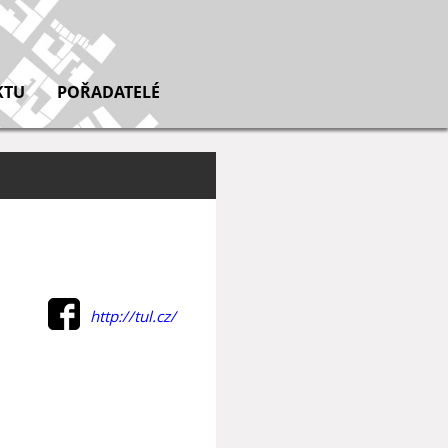
KTU
POŘADATELÉ
http://tul.cz/