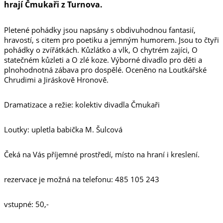
hrají Čmukaři z Turnova.
Pletené pohádky jsou napsány s obdivuhodnou fantasií,
hravostí, s citem pro poetiku a jemným humorem. Jsou to čtyři
pohádky o zvířátkách. Kůzlátko a vlk, O chytrém zajíci, O
statečném kůzleti a O zlé koze. Výborné divadlo pro děti a
plnohodnotná zábava pro dospělé. Oceněno na Loutkářské
Chrudimi a Jiráskově Hronově.
Dramatizace a režie: kolektiv divadla Čmukaři
Loutky: upletla babička M. Šulcová
Čeká na Vás příjemné prostředí, místo na hraní i kreslení.
rezervace je možná na telefonu: 485 105 243
vstupné: 50,-