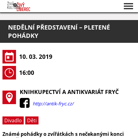
Seznam akcí
NEDĚLNÍ PŘEDSTAVENÍ – PLETENÉ
O projektu
POHÁDKY
Pořadatelé
10. 03. 2019
16:00
KNIHKUPECTVÍ A ANTIKVARIÁT FRYČ
http://antik-fryc.cz/
Divadlo
Děti
Známé pohádky o zvířátkách s nečekanými konci