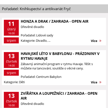
Pořadatel: Knihkupectví a antikvariát Fryč
HONZA A DRAK / ZAHRADA - OPEN AIR
11
Dřevěné divadlo
úterý
16:00
Pořadatel: Lidové sady
srpen
Kategorie: Divadlo, ...
Více
HAVAJSKÉ LÉTO V BABYLONU - PRÁZDNINY V
13
RYTMU HAVAJE
čtvrtek
Zábavný animační program v rytmu Havaje. Těšit s
14:00
můžete na tancování, soutěže o věcné ceny.
srpen
Pořadatel: Centrum Babylon
Kategorie: Děti
Více
ZVÍŘÁTKA A LOUPEŽNÍCI / ZAHRADA - OPEN
13
AIR
čtvrtek
Dřevěné divadlo
16:00