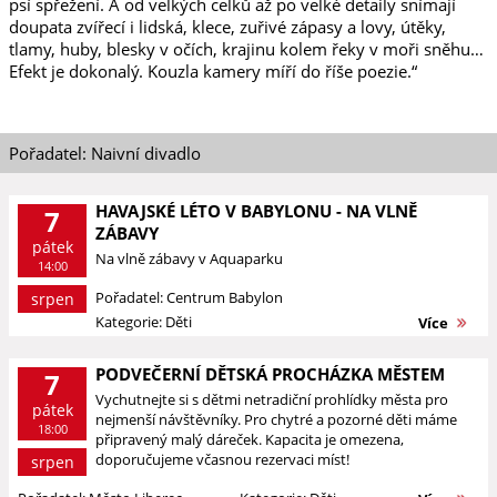
psí spřežení. A od velkých celků až po velké detaily snímají
doupata zvířecí i lidská, klece, zuřivé zápasy a lovy, útěky,
tlamy, huby, blesky v očích, krajinu kolem řeky v moři sněhu…
Efekt je dokonalý. Kouzla kamery míří do říše poezie.“
Pořadatel: Naivní divadlo
HAVAJSKÉ LÉTO V BABYLONU - NA VLNĚ
7
ZÁBAVY
pátek
Na vlně zábavy v Aquaparku
14:00
Pořadatel: Centrum Babylon
srpen
Kategorie: Děti
Více
PODVEČERNÍ DĚTSKÁ PROCHÁZKA MĚSTEM
7
Vychutnejte si s dětmi netradiční prohlídky města pro
pátek
nejmenší návštěvníky. Pro chytré a pozorné děti máme
18:00
připravený malý dáreček. Kapacita je omezena,
doporučujeme včasnou rezervaci míst!
srpen