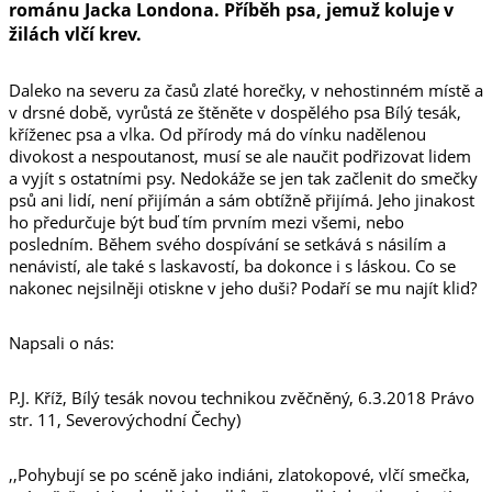
románu Jacka Londona. Příběh psa, jemuž koluje v
žilách vlčí krev.
Daleko na severu za časů zlaté horečky, v nehostinném místě a
v drsné době, vyrůstá ze štěněte v dospělého psa Bílý tesák,
kříženec psa a vlka. Od přírody má do vínku nadělenou
divokost a nespoutanost, musí se ale naučit podřizovat lidem
a vyjít s ostatními psy. Nedokáže se jen tak začlenit do smečky
psů ani lidí, není přijímán a sám obtížně přijímá. Jeho jinakost
ho předurčuje být buď tím prvním mezi všemi, nebo
posledním. Během svého dospívání se setkává s násilím a
nenávistí, ale také s laskavostí, ba dokonce i s láskou. Co se
nakonec nejsilněji otiskne v jeho duši? Podaří se mu najít klid?
Napsali o nás:
P.J. Kříž, Bílý tesák novou technikou zvěčněný, 6.3.2018 Právo
str. 11, Severovýchodní Čechy)
,,Pohybují se po scéně jako indiáni, zlatokopové, vlčí smečka,