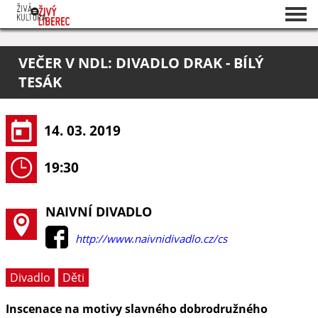
Seznam akcí
VEČER V NDL: DIVADLO DRAK - BÍLÝ
O projektu
TESÁK
Pořadatelé
14. 03. 2019
19:30
NAIVNÍ DIVADLO
http://www.naivnidivadlo.cz/cs
Divadlo
Děti
Inscenace na motivy slavného dobrodružného