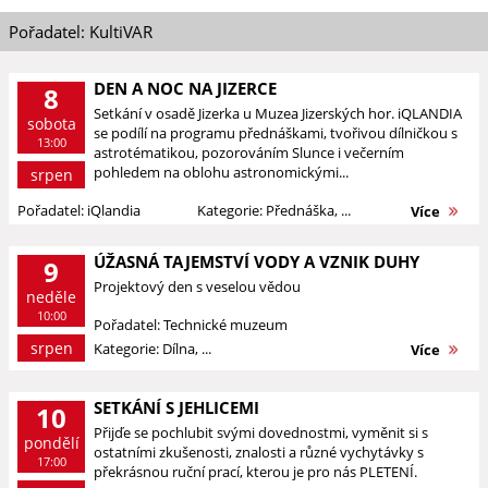
Pořadatel: KultiVAR
DEN A NOC NA JIZERCE
8
Setkání v osadě Jizerka u Muzea Jizerských hor. iQLANDIA
sobota
se podílí na programu přednáškami, tvořivou dílničkou s
13:00
astrotématikou, pozorováním Slunce i večerním
pohledem na oblohu astronomickými...
srpen
Pořadatel: iQlandia
Kategorie: Přednáška, ...
Více
ÚŽASNÁ TAJEMSTVÍ VODY A VZNIK DUHY
9
Projektový den s veselou vědou
neděle
10:00
Pořadatel: Technické muzeum
srpen
Kategorie: Dílna, ...
Více
SETKÁNÍ S JEHLICEMI
10
Přijďe se pochlubit svými dovednostmi, vyměnit si s
pondělí
ostatními zkušenosti, znalosti a různé vychytávky s
17:00
překrásnou ruční prací, kterou je pro nás PLETENÍ.