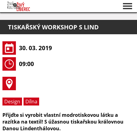
Seznam akcí
TISKAŘSKÝ WORKSHOP S LIND
O projektu
Pořadatelé
30. 03. 2019
09:00
Design
Dílna
Přijďte si vyrobit vlastní modrotiskovou látku a
razítka na textil! S úžasnou tiskařskou královnou
Danou Lindenthálovou.