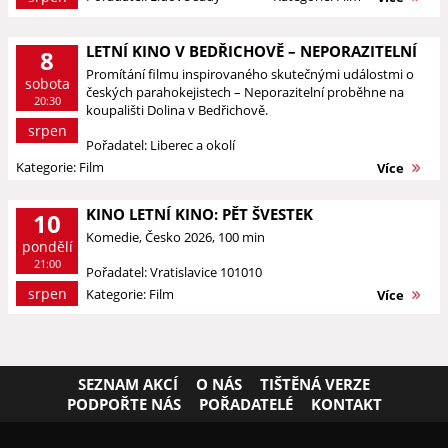
LETNÍ KINO V BEDŘICHOVĚ – NEPORAZITELNÍ
8
Promítání filmu inspirovaného skutečnými událostmi o
sobota
českých parahokejistech – Neporazitelní proběhne na
20:30
koupališti Dolina v Bedřichově.
srpen
Pořadatel: Liberec a okolí
Kategorie: Film
Více
KINO LETNÍ KINO: PĚT ŠVESTEK
10
Komedie, Česko 2026, 100 min
pondělí
21:00
Pořadatel: Vratislavice 101010
srpen
Kategorie: Film
Více
SEZNAM AKCÍ
O NÁS
TIŠTĚNÁ VERZE
PODPOŘTE NÁS
POŘADATELÉ
KONTAKT