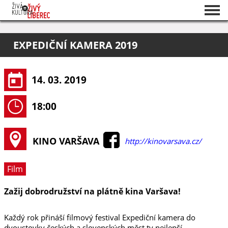
Seznam akcí
EXPEDIČNÍ KAMERA 2019
O projektu
Pořadatelé
14. 03. 2019
18:00
KINO VARŠAVA
http://kinovarsava.cz/
Film
Zažij dobrodružství na plátně kina Varšava!
Každý rok přináší filmový festival Expediční kamera do
dvoustovky českých a slovenských měst ty nejlepší