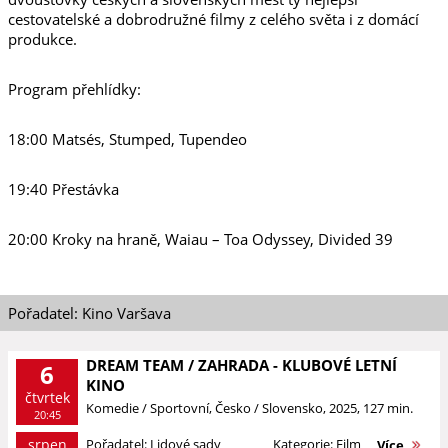
cestovatelské a dobrodružné filmy z celého světa i z domácí
produkce.
Program přehlídky:
18:00 Matsés, Stumped, Tupendeo
19:40 Přestávka
20:00 Kroky na hraně, Waiau – Toa Odyssey, Divided 39
Pořadatel: Kino Varšava
DREAM TEAM / ZAHRADA - KLUBOVÉ LETNÍ
6
KINO
čtvrtek
Komedie / Sportovní, Česko / Slovensko, 2025, 127 min.
20:45
srpen
Pořadatel: Lidové sady
Kategorie: Film
Více