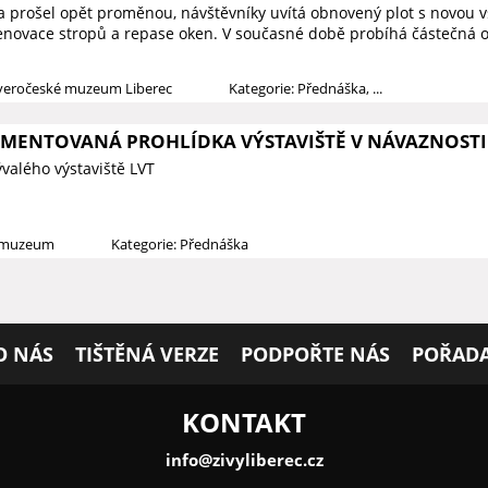
prošel opět proměnou, návštěvníky uvítá obnovený plot s novou vs
novace stropů a repase oken. V současné době probíhá částečná o
everočeské muzeum Liberec
Kategorie: Přednáška, ...
KOMENTOVANÁ PROHLÍDKA VÝSTAVIŠTĚ V NÁVAZNOST
ývalého výstaviště LVT
é muzeum
Kategorie: Přednáška
O NÁS
TIŠTĚNÁ VERZE
PODPOŘTE NÁS
POŘADA
KONTAKT
info@zivyliberec.cz