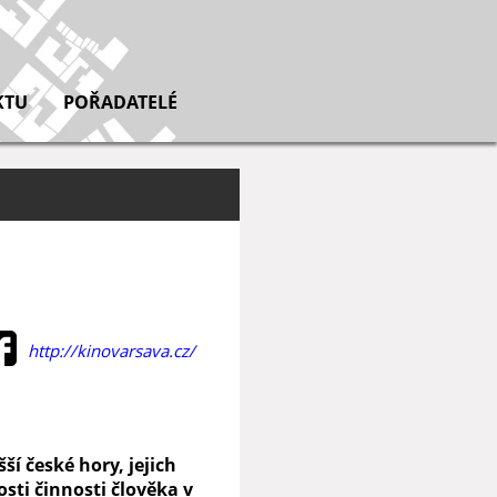
KTU
POŘADATELÉ
http://kinovarsava.cz/
í české hory, jejich
osti činnosti člověka v