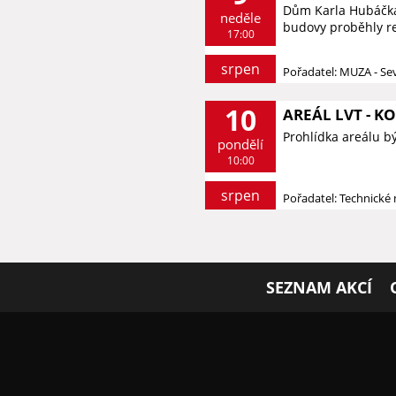
Dům Karla Hubáčka 
neděle
budovy proběhly re
17:00
srpen
Pořadatel: MUZA - S
10
AREÁL LVT - 
Prohlídka areálu b
pondělí
10:00
srpen
Pořadatel: Technick
SEZNAM AKCÍ