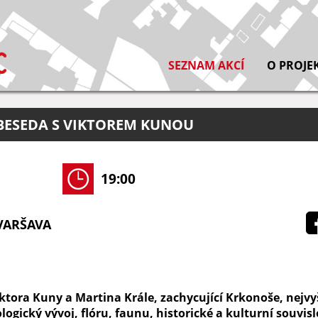
SEZNAM AKCÍ
O PROJE
BESEDA S VIKTOREM KUNOU
19:00
VARŠAVA
tora Kuny a Martina Krále, zachycující Krkonoše, nejvyšš
ogický vývoj, flóru, faunu, historické a kulturní souvisl