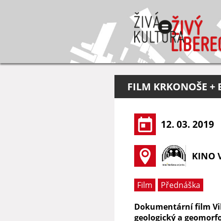
FILM KRKONOŠE + 
12. 03. 2019
KINO 
Film
Přednáška
Dokumentární film Vik
geologický a geomorfol