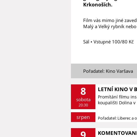
Krkonoších.
Film vás mimo jiné zavede
Malý a Velký rybník neb
Sál • Vstupné 100/80 Kč
Pořadatel: Kino Varšava
8
LETNÍ KINO V 
Promítání filmu in
sobota
koupališti Dolina v
20:30
srpen
Pořadatel: Liberec a o
9
KOMENTOVANÉ 