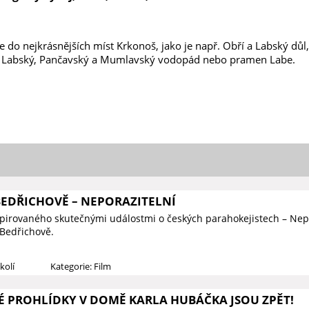
 do nejkrásnějších míst Krkonoš, jako je např. Obří a Labský důl
o Labský, Pančavský a Mumlavský vodopád nebo pramen Labe.
BEDŘICHOVĚ – NEPORAZITELNÍ
spirovaného skutečnými událostmi o českých parahokejistech – Nep
 Bedřichově.
kolí
Kategorie: Film
PROHLÍDKY V DOMĚ KARLA HUBÁČKA JSOU ZPĚT!