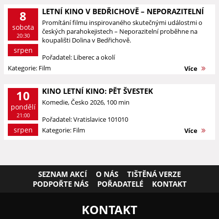
LETNÍ KINO V BEDŘICHOVĚ – NEPORAZITELNÍ
8
Promítání filmu inspirovaného skutečnými událostmi o
sobota
českých parahokejistech – Neporazitelní proběhne na
20:30
koupališti Dolina v Bedřichově.
srpen
Pořadatel: Liberec a okolí
Kategorie: Film
Více
KINO LETNÍ KINO: PĚT ŠVESTEK
10
Komedie, Česko 2026, 100 min
pondělí
21:00
Pořadatel: Vratislavice 101010
srpen
Kategorie: Film
Více
SEZNAM AKCÍ
O NÁS
TIŠTĚNÁ VERZE
PODPOŘTE NÁS
POŘADATELÉ
KONTAKT
KONTAKT