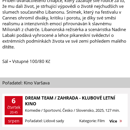
Příběh dvanáctiletého chlapce, který zažaluje své rodiče za to,
že mu dali život, je strhující výpovědí o životě nejchudších ve
slumech současného Libanonu. Snímek, který na festivalu v
Cannes ohromil diváky, kritiku i porotu, je díky své směsi
realismu a intenzivních emocí přirovnáván k slavnému
Milionáři z chatrče. Libanonská režisérka a scenáristka Nadine
Labaki podává vyhrocené a lehce pikareskní svědectví o
extrémních podmínkách života ve své zemi pohledem malého
dítěte.
Sál • Vstupné 100/80 Kč
Pořadatel: Kino Varšava
DREAM TEAM / ZAHRADA - KLUBOVÉ LETNÍ
6
KINO
čtvrtek
Komedie / Sportovní, Česko / Slovensko, 2025, 127 min.
20:45
srpen
Pořadatel: Lidové sady
Kategorie: Film
Více