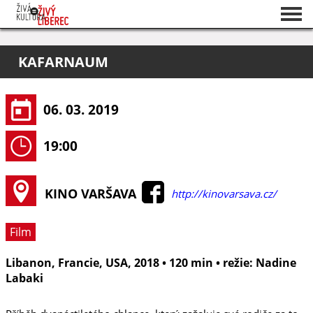
Seznam akcí
KAFARNAUM
O projektu
Pořadatelé
06. 03. 2019
19:00
KINO VARŠAVA
http://kinovarsava.cz/
Film
Libanon, Francie, USA, 2018 • 120 min • režie: Nadine
Labaki