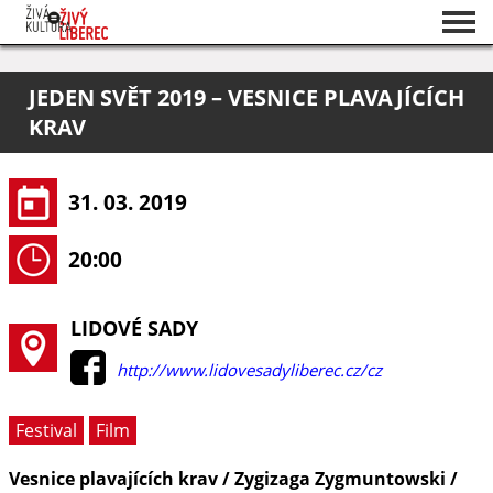
Seznam akcí
JEDEN SVĚT 2019 – VESNICE PLAVAJÍCÍCH
O projektu
KRAV
Pořadatelé
31. 03. 2019
20:00
LIDOVÉ SADY
http://www.lidovesadyliberec.cz/cz
Festival
Film
Vesnice plavajících krav / Zygizaga Zygmuntowski /