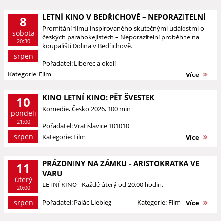
LETNÍ KINO V BEDŘICHOVĚ – NEPORAZITELNÍ
8
Promítání filmu inspirovaného skutečnými událostmi o
sobota
českých parahokejistech – Neporazitelní proběhne na
20:30
koupališti Dolina v Bedřichově.
srpen
Pořadatel: Liberec a okolí
Kategorie: Film
Více
KINO LETNÍ KINO: PĚT ŠVESTEK
10
Komedie, Česko 2026, 100 min
pondělí
21:00
Pořadatel: Vratislavice 101010
srpen
Kategorie: Film
Více
PRÁZDNINY NA ZÁMKU - ARISTOKRATKA VE
11
VARU
úterý
LETNÍ KINO - Každé úterý od 20.00 hodin.
20:00
srpen
Pořadatel: Palác Liebieg
Kategorie: Film
Více