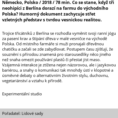
Německo, Polsko / 2018 / 78 min. Co se stane, když tři
neohipíci z Berlína dorazí na farmu do východního
Polska? Humorný dokument zachycuje střet
vzletných představ s tvrdou vesnickou realitou.
Trojice třicátníků z Berlína se rozhodla vyměnit svoji ranní jógu
za pasení krav a štípání dřeva v malé vesničce na východě
Polska. Od místního farmáře si muži pronajali dřevěnou
chatičku a začali se zde zabydlovat. Postupem času zjišťují, že
souznění s přírodou znamená pro starousedlíky něco jiného
než snaha omezit používání plastů či přestat jíst maso.
Vzájemná interakce je ztížena nejen názorovou, ale i jazykovou
bariérou, a snahy o komunikaci tak mnohdy ústí v klopotné a
úsměvné debaty o alternativním životním stylu, duchovnu,
vegetariánství a vztahu k přírodě.
Experimentální studio
Pořadatel: Lidové sady