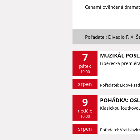
Cenami ověnčená dramatiz
Pořadatel: Divadlo F. X. Š
7
MUZIKÁL POSL
Liberecká premiér
pátek
19:00
srpen
Pořadatel: Lidové sa
9
POHÁDKA: OSLÍ
Klasickou loutkovo
neděle
10:00
srpen
Pořadatel: Vratislavi