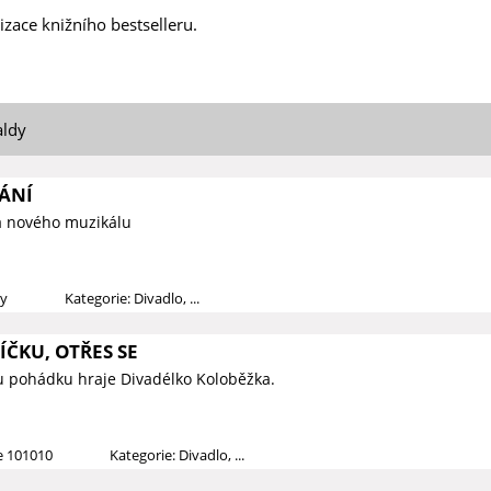
ace knižního bestselleru.
aldy
ÁNÍ
a nového muzikálu
dy
Kategorie: Divadlo, ...
ČKU, OTŘES SE
u pohádku hraje Divadélko Koloběžka.
ce 101010
Kategorie: Divadlo, ...