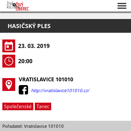
Seznam akcí
HASIČSKÝ PLES
O projektu
Pořadatelé
23. 03. 2019
20:00
VRATISLAVICE 101010
http://vratislavice101010.cz/
Společenské
Tanec
Pořadatel: Vratislavice 101010