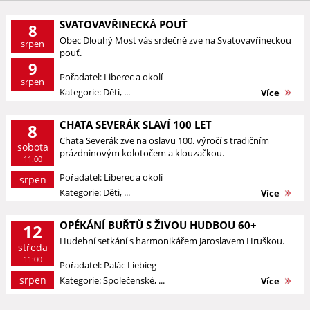
SVATOVAVŘINECKÁ POUŤ
8
Obec Dlouhý Most vás srdečně zve na Svatovavřineckou
srpen
pouť.
9
Pořadatel: Liberec a okolí
srpen
Kategorie: Děti, ...
Více
CHATA SEVERÁK SLAVÍ 100 LET
8
Chata Severák zve na oslavu 100. výročí s tradičním
sobota
prázdninovým kolotočem a klouzačkou.
11:00
Pořadatel: Liberec a okolí
srpen
Kategorie: Děti, ...
Více
OPÉKÁNÍ BUŘTŮ S ŽIVOU HUDBOU 60+
12
Hudební setkání s harmonikářem Jaroslavem Hruškou.
středa
11:00
Pořadatel: Palác Liebieg
srpen
Kategorie: Společenské, ...
Více