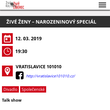
Seznam akcí
ŽIVÉ ŽENY – NAROZENINOVÝ SPECIÁL
O projektu
Pořadatelé
12. 03. 2019
19:30
VRATISLAVICE 101010
http://vratislavice101010.cz/
Divadlo
Společenské
Talk show