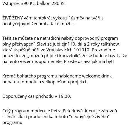
Vstupné: 390 Kč, balkon 280 Kč
ŽIVÉ ŽENY vám tentokrát vykouzlí úsměv na tváři s
neobyčejnými ženami a také muži…..
Těšit se můžete na netradiční nabitý doprovodný program
plný překvapení. Slaví se jubilejní 10. díl a 2 roky talkshow,
která úspěšně běží ve Vratislavicích 101010. Prozradíme
pouze to, že „možná přijde i kouzelník“, že se budete bavit a že
na tento večer nezapomenete. Prostě oslava jak má být!
Kromě bohatého programu nabídneme welcome drink,
bohatou tombolu a velkoplošnou projekci.
Doporučený čas příchodu v 19.00.
Celý program moderuje Petra Peterková, která je zároveň
scénáristka i producentka tohoto "neobyčejně živého"
programu.