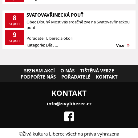
SVATOVAVŘINECKÁ POUŤ
8
Obec Dlouhý Most vás srdečně zve na Svatovavřineckou
srpen
pouť.
9
Pořadatel: Liberec a okolí
srpen
Kategorie: Děti, ...
Více
SEZNAM AKCÍ
O NÁS
TIŠTĚNÁ VERZE
PODPOŘTE NÁS
POŘADATELÉ
KONTAKT
KONTAKT
info@zivyliberec.cz
©Živá kultura Liberec všechna práva vyhrazena