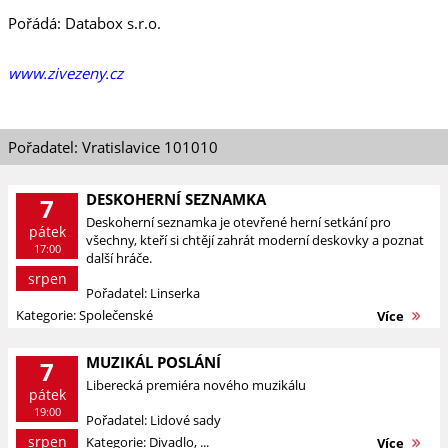
Pořádá: Databox s.r.o.
www.zivezeny.cz
Pořadatel: Vratislavice 101010
DESKOHERNÍ SEZNAMKA
7
Deskoherní seznamka je otevřené herní setkání pro
pátek
všechny, kteří si chtějí zahrát moderní deskovky a poznat
17:00
další hráče.
srpen
Pořadatel: Linserka
Kategorie: Společenské
Více
MUZIKÁL POSLÁNÍ
7
Liberecká premiéra nového muzikálu
pátek
19:00
Pořadatel: Lidové sady
srpen
Kategorie: Divadlo, ...
Více