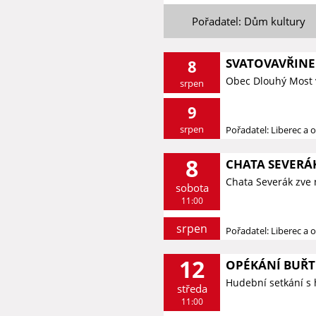
Pořadatel: Dům kultury
SVATOVAVŘINE
8
Obec Dlouhý Most 
srpen
9
srpen
Pořadatel: Liberec a o
8
CHATA SEVERÁK
Chata Severák zve 
sobota
11:00
srpen
Pořadatel: Liberec a o
12
OPÉKÁNÍ BUŘT
Hudební setkání s
středa
11:00