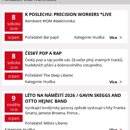
K POSLECHU: PRECISION WORKERS *LIVE
8
#ambient #IDM #elektronika
sobota
20:00
srpen
Pořadatel: Bar papír
Kategorie: Hudba
Více
ČESKÝ POP A RAP
8
Český pop a rap podle vás. DJ večer plný známých tracků,
sobota
hudebních přání a dobrovolného vstupného.
20:00
Pořadatel: The Deep Liberec
srpen
Kategorie: Hudba
Více
LÉTO NA NÁMĚSTÍ 2026 / GAVIN SKEGGS AND
9
OTTO HEJNIC BAND
neděle
Vynikající londýnský jazzový zpěvák vystoupí s hity Franka
19:30
Sinatry, Jamese Browna, Prince...
srpen
Pořadatel: Město Liberec
Kategorie: Hudba
Více