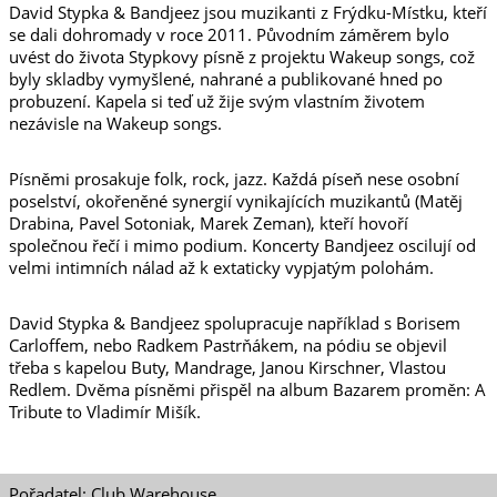
David Stypka & Bandjeez jsou muzikanti z Frýdku-Místku, kteří
se dali dohromady v roce 2011. Původním záměrem bylo
uvést do života Stypkovy písně z projektu Wakeup songs, což
byly skladby vymyšlené, nahrané a publikované hned po
probuzení. Kapela si teď už žije svým vlastním životem
nezávisle na Wakeup songs.
Písněmi prosakuje folk, rock, jazz. Každá píseň nese osobní
poselství, okořeněné synergií vynikajících muzikantů (Matěj
Drabina, Pavel Sotoniak, Marek Zeman), kteří hovoří
společnou řečí i mimo podium. Koncerty Bandjeez oscilují od
velmi intimních nálad až k extaticky vypjatým polohám.
David Stypka & Bandjeez spolupracuje například s Borisem
Carloffem, nebo Radkem Pastrňákem, na pódiu se objevil
třeba s kapelou Buty, Mandrage, Janou Kirschner, Vlastou
Redlem. Dvěma písněmi přispěl na album Bazarem proměn: A
Tribute to Vladimír Mišík.
Pořadatel: Club Warehouse