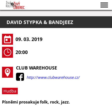
Seznam akcí
DAVID STYPKA & BANDJEEZ
O projektu
Pořadatelé
09. 03. 2019
20:00
CLUB WAREHOUSE
http://www.clubwarehouse.cz/
Hudba
Písněmi prosakuje folk, rock, jazz.