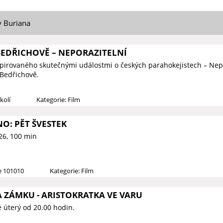
y Buriana
BEDŘICHOVĚ – NEPORAZITELNÍ
spirovaného skutečnými událostmi o českých parahokejistech – Nep
 Bedřichově.
kolí
Kategorie: Film
NO: PĚT ŠVESTEK
26, 100 min
ce 101010
Kategorie: Film
 ZÁMKU - ARISTOKRATKA VE VARU
 úterý od 20.00 hodin.