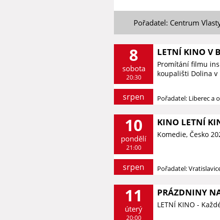
Pořadatel: Centrum Vlast
8
LETNÍ KINO V 
Promítání filmu in
sobota
koupališti Dolina v
20:30
srpen
Pořadatel: Liberec a o
10
KINO LETNÍ KI
Komedie, Česko 20
pondělí
21:00
srpen
Pořadatel: Vratislavi
11
PRÁZDNINY NA
LETNÍ KINO - Každé
úterý
20:00