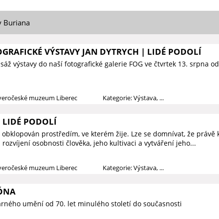
y Buriana
GRAFICKÉ VÝSTAVY JAN DYTRYCH | LIDÉ PODOLÍ
áž výstavy do naší fotografické galerie FOG ve čtvrtek 13. srpna o
everočeské muzeum Liberec
Kategorie: Výstava, ...
 LIDÉ PODOLÍ
 obklopován prostředím, ve kterém žije. Lze se domnívat, že právě k
rozvíjení osobnosti člověka, jeho kultivaci a vytváření jeho...
everočeské muzeum Liberec
Kategorie: Výstava, ...
ÓNA
arného umění od 70. let minulého století do současnosti