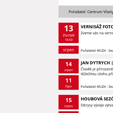
Pořadatel: Centrum Vlast
13
VERNISÁŽ FOTO
Zveme vás na vernis
čtvrtek
18:00
srpen
Pořadatel: MUZA - S
JAN DYTRYCH |
14
Člověk je přirozeně
srpen
důležitou úlohu při 
11
říjen
Pořadatel: MUZA - S
HOUBOVÁ SEZ
15
Obrysy vývoje výtv
srpen