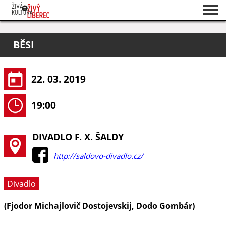
Seznam akcí
BĚSI
O projektu
Pořadatelé
22. 03. 2019
19:00
DIVADLO F. X. ŠALDY
http://saldovo-divadlo.cz/
Divadlo
(Fjodor Michajlovič Dostojevskij, Dodo Gombár)