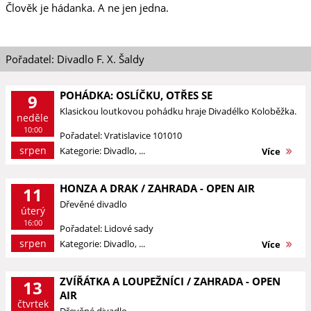
Člověk je hádanka. A ne jen jedna.
Pořadatel: Divadlo F. X. Šaldy
POHÁDKA: OSLÍČKU, OTŘES SE
9
Klasickou loutkovou pohádku hraje Divadélko Koloběžka.
neděle
10:00
Pořadatel: Vratislavice 101010
srpen
Kategorie: Divadlo, ...
Více
HONZA A DRAK / ZAHRADA - OPEN AIR
11
Dřevěné divadlo
úterý
16:00
Pořadatel: Lidové sady
srpen
Kategorie: Divadlo, ...
Více
ZVÍŘÁTKA A LOUPEŽNÍCI / ZAHRADA - OPEN
13
AIR
čtvrtek