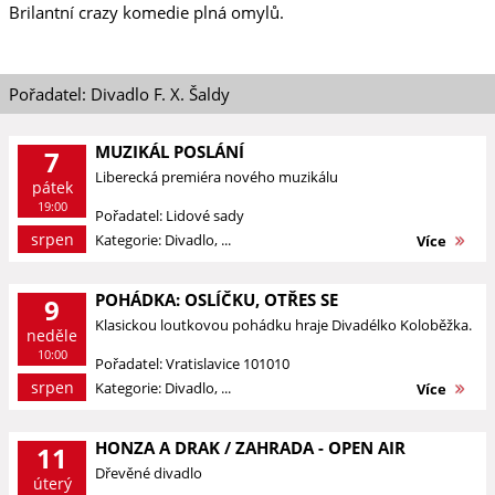
Brilantní crazy komedie plná omylů.
Pořadatel: Divadlo F. X. Šaldy
MUZIKÁL POSLÁNÍ
7
Liberecká premiéra nového muzikálu
pátek
19:00
Pořadatel: Lidové sady
srpen
Kategorie: Divadlo, ...
Více
POHÁDKA: OSLÍČKU, OTŘES SE
9
Klasickou loutkovou pohádku hraje Divadélko Koloběžka.
neděle
10:00
Pořadatel: Vratislavice 101010
srpen
Kategorie: Divadlo, ...
Více
HONZA A DRAK / ZAHRADA - OPEN AIR
11
Dřevěné divadlo
úterý