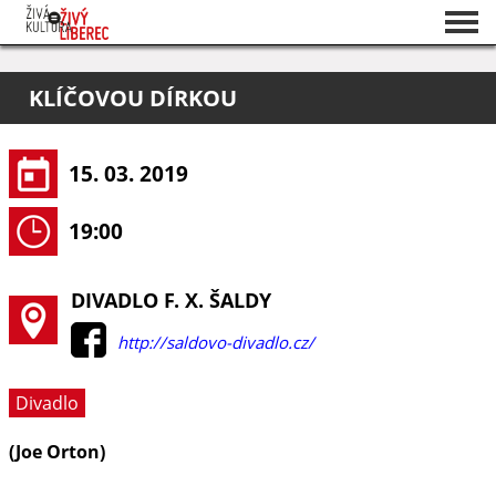
Seznam akcí
KLÍČOVOU DÍRKOU
O projektu
Pořadatelé
15. 03. 2019
19:00
DIVADLO F. X. ŠALDY
http://saldovo-divadlo.cz/
Divadlo
(Joe Orton)