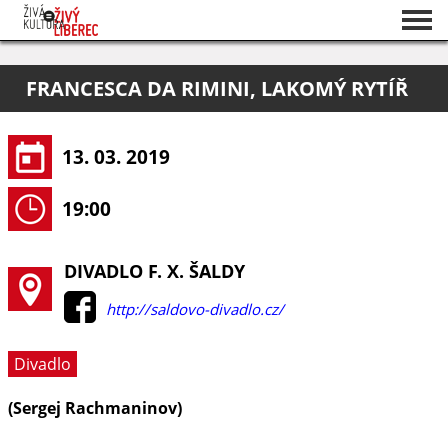
Seznam akcí
FRANCESCA DA RIMINI, LAKOMÝ RYTÍŘ
O projektu
Pořadatelé
13. 03. 2019
19:00
DIVADLO F. X. ŠALDY
http://saldovo-divadlo.cz/
Divadlo
(Sergej Rachmaninov)