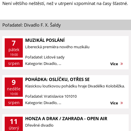
Není většího neštěstí, než v utrpení vzpomínat na časy šťastné.
Pořadatel: Divadlo F. X. Šaldy
MUZIKÁL POSLÁNÍ
7
Liberecká premiéra nového muzikálu
pátek
19:00
Pořadatel: Lidové sady
srpen
Kategorie: Divadlo, ...
Více
POHÁDKA: OSLÍČKU, OTŘES SE
9
Klasickou loutkovou pohádku hraje Divadélko Koloběžka.
neděle
10:00
Pořadatel: Vratislavice 101010
srpen
Kategorie: Divadlo, ...
Více
HONZA A DRAK / ZAHRADA - OPEN AIR
11
Dřevěné divadlo
úterý