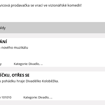
vicová prodavačka se vrací ve vizionářské komedii!
aldy
ÁNÍ
a nového muzikálu
dy
Kategorie: Divadlo, ...
ČKU, OTŘES SE
u pohádku hraje Divadélko Koloběžka.
ce 101010
Kategorie: Divadlo, ...