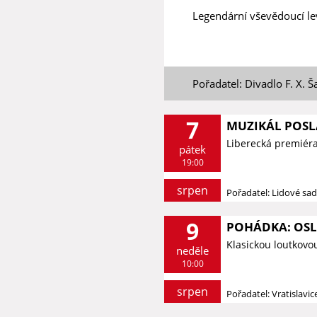
Legendární vševědoucí le
Pořadatel: Divadlo F. X. Š
7
MUZIKÁL POSL
Liberecká premiér
pátek
19:00
srpen
Pořadatel: Lidové sa
9
POHÁDKA: OSLÍ
Klasickou loutkovo
neděle
10:00
srpen
Pořadatel: Vratislavi