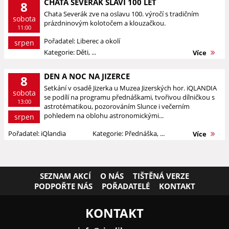
CHATA SEVERÁK SLAVÍ 100 LET
8
Chata Severák zve na oslavu 100. výročí s tradičním
sobota
prázdninovým kolotočem a klouzačkou.
11:00
Pořadatel: Liberec a okolí
srpen
Kategorie: Děti, ...
Více
DEN A NOC NA JIZERCE
8
Setkání v osadě Jizerka u Muzea Jizerských hor. iQLANDIA
sobota
se podílí na programu přednáškami, tvořivou dílničkou s
13:00
astrotématikou, pozorováním Slunce i večerním
pohledem na oblohu astronomickými...
srpen
Pořadatel: iQlandia
Kategorie: Přednáška, ...
Více
SEZNAM AKCÍ
O NÁS
TIŠTĚNÁ VERZE
PODPOŘTE NÁS
POŘADATELÉ
KONTAKT
KONTAKT