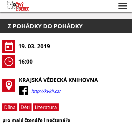
Seznam akcí
Z POHÁDKY DO POHÁDKY
O projektu
Pořadatelé
19. 03. 2019
16:00
KRAJSKÁ VĚDECKÁ KNIHOVNA
http://kvkli.cz/
Dílna
Děti
Literatura
pro malé čtenáře i nečtenáře