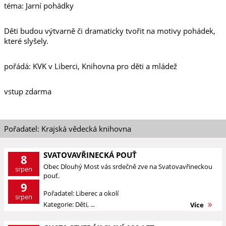
téma: Jarní pohádky
Děti budou výtvarně či dramaticky tvořit na motivy pohádek,
které slyšely.
pořádá: KVK v Liberci, Knihovna pro děti a mládež
vstup zdarma
Pořadatel: Krajská vědecká knihovna
SVATOVAVŘINECKÁ POUŤ
8
Obec Dlouhý Most vás srdečně zve na Svatovavřineckou
srpen
pouť.
9
Pořadatel: Liberec a okolí
srpen
Kategorie: Děti, ...
Více