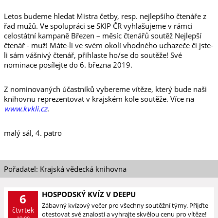
Letos budeme hledat Mistra četby, resp. nejlepšího čtenáře z
řad mužů. Ve spolupráci se SKIP ČR vyhlašujeme v rámci
celostátní kampaně Březen – měsíc čtenářů soutěž Nejlepší
čtenář - muž! Máte-li ve svém okolí vhodného uchazeče či jste-
li sám vášnivý čtenář, přihlaste ho/se do soutěže! Své
nominace posílejte do 6. března 2019.
Z nominovaných účastníků vybereme vítěze, který bude naši
knihovnu reprezentovat v krajském kole soutěže. Více na
www.kvkli.cz
.
malý sál, 4. patro
Pořadatel: Krajská vědecká knihovna
HOSPODSKÝ KVÍZ V DEEPU
6
Zábavný kvízový večer pro všechny soutěžní týmy. Přijďte
čtvrtek
otestovat své znalosti a vyhrajte skvělou cenu pro vítěze!