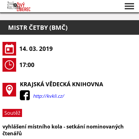
Seznam akcí
MISTR ČETBY (BMČ)
O projektu
Pořadatelé
14. 03. 2019
17:00
KRAJSKÁ VĚDECKÁ KNIHOVNA
http://kvkli.cz/
Soutěž
vyhlášení místního kola - setkání nominovaných
čtenářů