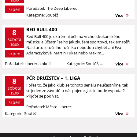
19:00
Pořadatel: The Deep Liberec
srpen
Kategorie: Soutěž
Více
RED BULL 400
8
Red Bull 400 je extrémní běh na vrchol skokanského
sobota
můstku a účastní se ho jak zkušení sportovci, tak amatéři.
10:00
Na startu letošního ročníku nebudou chybět ani Eva
Adamczyková, Martin Fuksa nebo Maxim...
srpen
Pořadatel: Liberec a okolí
Kategorie: Soutěž, ...
Více
PČR DRUŽSTEV – 1. LIGA
8
I přes to, že jako klub se tohoto seriálu neúčastníme, tak
sobota
se jeden ze závodů u nás pojede. Jak to bude vypadat?
15:00
Přijďte se podívat.
srpen
Pořadatel: Město Liberec
Kategorie: Soutěž
Více