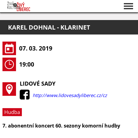
Seznam akcí
KAREL DOHNAL - KLARINET
O projektu
Pořadatelé
07. 03. 2019
19:00
LIDOVÉ SADY
http://www.lidovesadyliberec.cz/cz
Hudba
7. abonentní koncert 60. sezony komorní hudby