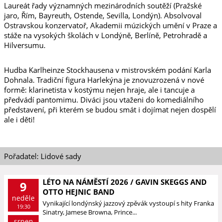
Laureát řady významných mezinárodních soutěží (Pražské
jaro, Řím, Bayreuth, Ostende, Sevilla, Londýn). Absolvoval
Ostravskou konzervatoř, Akademii múzických umění v Praze a
stáže na vysokých školách v Londýně, Berlíně, Petrohradě a
Hilversumu.
Hudba Karlheinze Stockhausena v mistrovském podání Karla
Dohnala. Tradiční figura Harlekýna je znovuzrozená v nové
formě: klarinetista v kostýmu nejen hraje, ale i tancuje a
předvádí pantomimu. Diváci jsou vtaženi do komediálního
představení, při kterém se budou smát i dojímat nejen dospělí
ale i děti!
Pořadatel: Lidové sady
LÉTO NA NÁMĚSTÍ 2026 / GAVIN SKEGGS AND
9
OTTO HEJNIC BAND
neděle
Vynikající londýnský jazzový zpěvák vystoupí s hity Franka
19:30
Sinatry, Jamese Browna, Prince...
srpen