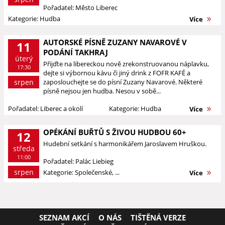
Pořadatel: Město Liberec
Kategorie: Hudba
Více
AUTORSKÉ PÍSNĚ ZUZANY NAVAROVÉ V
11
PODÁNÍ TAKHRAJ
úterý
Přijďte na libereckou nově zrekonstruovanou náplavku,
17:30
dejte si výbornou kávu či jiný drink z FOFR KAFÉ a
srpen
zaposlouchejte se do písní Zuzany Navarové. Některé
písně nejsou jen hudba. Nesou v sobě...
Pořadatel: Liberec a okolí
Kategorie: Hudba
Více
OPÉKÁNÍ BUŘTŮ S ŽIVOU HUDBOU 60+
12
Hudební setkání s harmonikářem Jaroslavem Hruškou.
středa
11:00
Pořadatel: Palác Liebieg
srpen
Kategorie: Společenské, ...
Více
SEZNAM AKCÍ
O NÁS
TIŠTĚNÁ VERZE