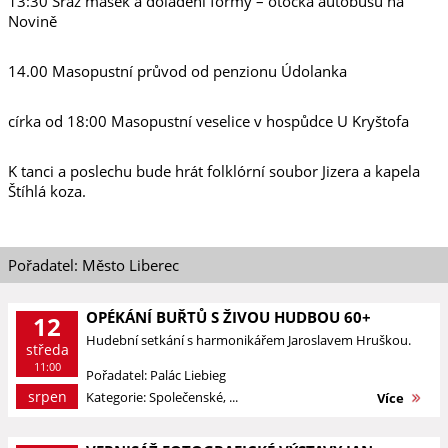
13:30 Sraz masek a doladění formy – otočka autobusu na
Novině
14.00 Masopustní průvod od penzionu Údolanka
círka od 18:00 Masopustní veselice v hospůdce U Kryštofa
K tanci a poslechu bude hrát folklórní soubor Jizera a kapela
Štíhlá koza.
Pořadatel: Město Liberec
OPÉKÁNÍ BUŘTŮ S ŽIVOU HUDBOU 60+
12
Hudební setkání s harmonikářem Jaroslavem Hruškou.
středa
11:00
Pořadatel: Palác Liebieg
srpen
Kategorie: Společenské, ...
Více