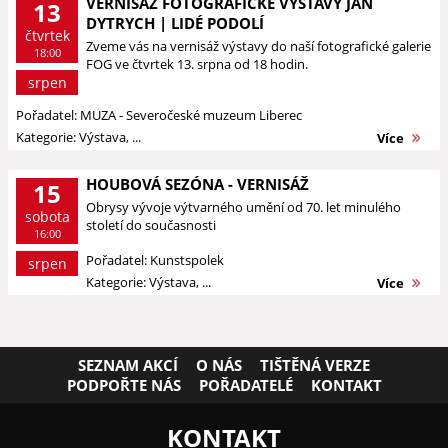
VERNISÁŽ FOTOGRAFICKÉ VÝSTAVY JAN
13
DYTRYCH | LIDÉ PODOLÍ
čtvrtek
Zveme vás na vernisáž výstavy do naší fotografické galerie
18:00
FOG ve čtvrtek 13. srpna od 18 hodin.
srpen
Pořadatel: MUZA - Severočeské muzeum Liberec
Kategorie: Výstava, ...
Více
HOUBOVÁ SEZÓNA - VERNISÁŽ
15
Obrysy vývoje výtvarného umění od 70. let minulého
sobota
století do současnosti
16:00
Pořadatel: Kunstspolek
srpen
Kategorie: Výstava, ...
Více
SEZNAM AKCÍ
O NÁS
TIŠTĚNÁ VERZE
PODPOŘTE NÁS
POŘADATELÉ
KONTAKT
KONTAKT