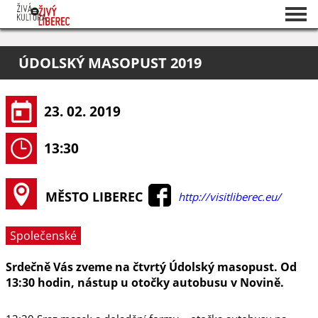
Seznam akcí
ÚDOLSKÝ MASOPUST 2019
O projektu
Pořadatelé
23. 02. 2019
13:30
MĚSTO LIBEREC
http://visitliberec.eu/
Společenské
Srdečně Vás zveme na čtvrtý Údolský masopust. Od
13:30 hodin, nástup u otočky autobusu v Novině.