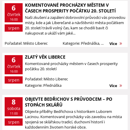
KOMENTOVANÉ PROCHÁZKY MĚSTEM V
6
ČASECH PROSPERITY POČÁTKU 20. STOLETÍ
čtvrtek
Naši zkušení a zapálení dobrovolní průvodci vás provedou
16:00
místy, kde a jak Liberečané a návštěvníci města počátkem
srpen
20. století trávili volný čas, kam se chodili bavit či
nakupovat a ukáží vám jaké...
Pořadatel: Město Liberec
Kategorie: Přednáška, ...
Více
ZLATÝ VĚK LIBERCE
6
Komentované procházky městem v časech prosperity
čtvrtek
počátku 20. století
16:00
Pořadatel: Město Liberec
srpen
Kategorie: Přednáška
Více
OBJEVTE BEDŘICHOV S PRŮVODCEM – PO
8
STOPÁCH SKLÁŘŮ
sobota
Objevte příběhy Bedřichova s historikem Luborem
11:00
Lacinou. Komentované procházky vás zavedou na místa
srpen
spojená se sklářskou tradicí, duchovní historií i
každodenním životem horské obce.