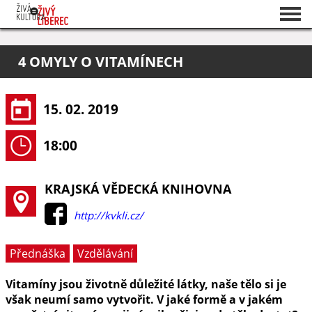
Seznam akcí
4 OMYLY O VITAMÍNECH
O projektu
Pořadatelé
15. 02. 2019
18:00
KRAJSKÁ VĚDECKÁ KNIHOVNA
http://kvkli.cz/
Přednáška
Vzdělávání
Vitamíny jsou životně důležité látky, naše tělo si je
však neumí samo vytvořit. V jaké formě a v jakém