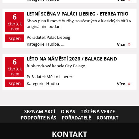
LETNÍ SCÉNA V PALÁCI LIEBIEG - ETEREA TRIO
6
Show plná filmové hudby, současných a klasických hitů v
čtvrtek
originálním podání
19:00
Pořadatel: Palác Liebieg
srpen
Kategorie: Hudba, ...
Více
LÉTO NA NÁMĚSTÍ 2026 / BALAGE BAND
6
funk-rockové kapela Oty Balage
čtvrtek
19:30
Pořadatel: Město Liberec
srpen
Kategorie: Hudba
Více
SEZNAM AKCÍ
O NÁS
TIŠTĚNÁ VERZE
PODPOŘTE NÁS
POŘADATELÉ
KONTAKT
KONTAKT