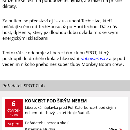
Můžeme se těšit na pohodové techýnko, ale také i na přísné
diktáty.
Za pultem se představí dj´s z uskupení Tech:Hive, kteří
ovládají scénu od TechHousu až po HardTechno. Dále náš
host, dj Henry, který již dlouhou dobu ovládá mix se svými
energickými skladbami.
Tentokrát se odehraje v libereckém klubu SPOT, který
postoupil do druhého kola v hlasování
dnbawards.cz
a je pod
vedením nikoho jiného než super tlupy Monkey Boom crew .
Pořadatel: SPOT Club
KONCERT POD ŠIRÝM NEBEM
6
Liberecká náplavka před FofrKafe: koncert pod širým
čtvrtek
nebem - dechový sextet Hraje Rudolf.
17:00
Pořadatel: Liberec a okolí
srpen
Kategorie: Hudba
Více