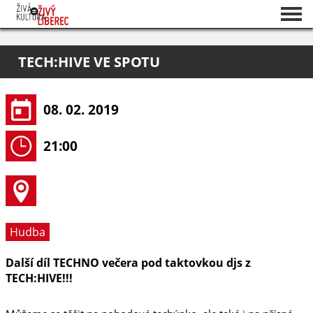
Seznam akcí
TECH:HIVE VE SPOTU
O projektu
Pořadatelé
08. 02. 2019
21:00
Hudba
Další díl TECHNO večera pod taktovkou djs z
TECH:HIVE!!!