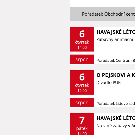
Pořadatel: Obchodní cent
6
HAVAJSKÉ LÉT
Zábavný animační p
čtvrtek
14:00
srpen
Pořadatel: Centrum 
6
O PEJSKOVI A 
Divadlo PUK
čtvrtek
16:00
srpen
Pořadatel: Lidové sa
7
HAVAJSKÉ LÉT
Na vlně zábavy v 
pátek
14:00