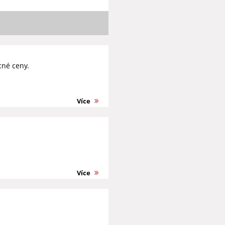
cné ceny.
Více
Více