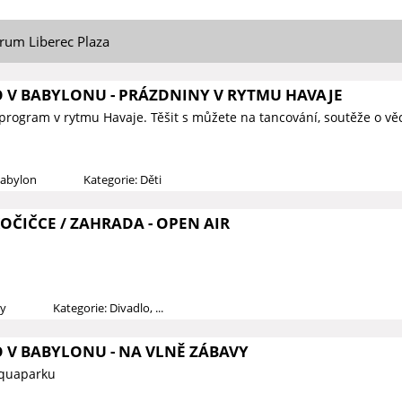
rum Liberec Plaza
O V BABYLONU - PRÁZDNINY V RYTMU HAVAJE
rogram v rytmu Havaje. Těšit s můžete na tancování, soutěže o vě
Babylon
Kategorie: Děti
KOČIČCE / ZAHRADA - OPEN AIR
dy
Kategorie: Divadlo, ...
O V BABYLONU - NA VLNĚ ZÁBAVY
Aquaparku