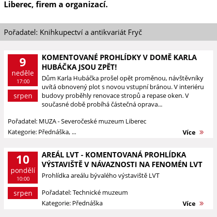
Liberec, firem a organizací.
Pořadatel: Knihkupectví a antikvariát Fryč
KOMENTOVANÉ PROHLÍDKY V DOMĚ KARLA
9
HUBÁČKA JSOU ZPĚT!
neděle
Dům Karla Hubáčka prošel opět proměnou, návštěvníky
17:00
uvítá obnovený plot s novou vstupní bránou. V interiéru
srpen
budovy proběhly renovace stropů a repase oken. V
současné době probíhá částečná oprava...
Pořadatel: MUZA - Severočeské muzeum Liberec
Kategorie: Přednáška, ...
Více
AREÁL LVT - KOMENTOVANÁ PROHLÍDKA
10
VÝSTAVIŠTĚ V NÁVAZNOSTI NA FENOMÉN LVT
pondělí
Prohlídka areálu bývalého výstaviště LVT
10:00
Pořadatel: Technické muzeum
srpen
Kategorie: Přednáška
Více