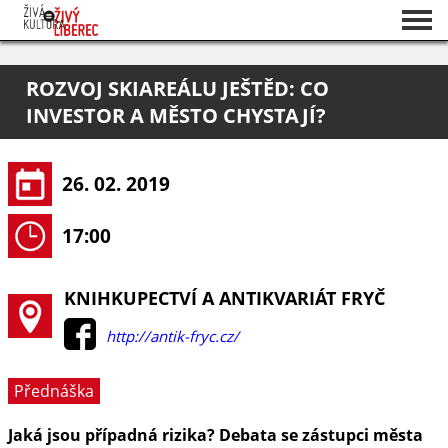
Seznam akcí
ROZVOJ SKIAREÁLU JEŠTĚD: CO
O projektu
INVESTOR A MĚSTO CHYSTAJÍ?
Pořadatelé
26. 02. 2019
17:00
KNIHKUPECTVÍ A ANTIKVARIÁT FRYČ
http://antik-fryc.cz/
Přednáška
Jaká jsou případná rizika? Debata se zástupci města