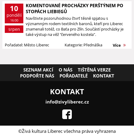
KOMENTOVANÉ PROCHÁZKY PERŠTÝNEM PO
10
STOPÁCH LIEBIEGŮ
pondělí
Navštivte pozoruhodnou čtvrť těsně spjatou s
16:00
významným rodem textilních baronů, kteří pro Liberec
srpen
znamenali totéž, co Baťa pro Zlín. Součástí procházky je
také výstup na věž "červeného kostela".
Pořadatel: Město Liberec
Kategorie: Přednáška
Více
SEZNAM AKCÍ
O NÁS
TIŠTĚNÁ VERZE
PODPOŘTE NÁS
POŘADATELÉ
KONTAKT
KONTAKT
info@zivyliberec.cz
©Živá kultura Liberec všechna práva vyhrazena