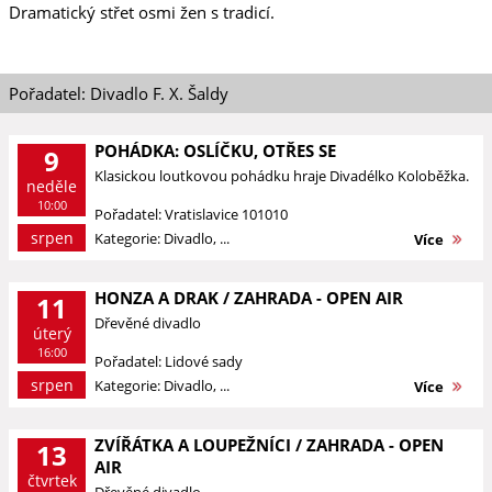
Dramatický střet osmi žen s tradicí.
Pořadatel: Divadlo F. X. Šaldy
POHÁDKA: OSLÍČKU, OTŘES SE
9
Klasickou loutkovou pohádku hraje Divadélko Koloběžka.
neděle
10:00
Pořadatel: Vratislavice 101010
srpen
Kategorie: Divadlo, ...
Více
HONZA A DRAK / ZAHRADA - OPEN AIR
11
Dřevěné divadlo
úterý
16:00
Pořadatel: Lidové sady
srpen
Kategorie: Divadlo, ...
Více
ZVÍŘÁTKA A LOUPEŽNÍCI / ZAHRADA - OPEN
13
AIR
čtvrtek