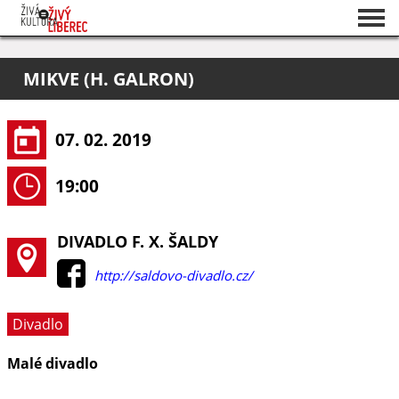
Seznam akcí
MIKVE (H. GALRON)
O projektu
Pořadatelé
07. 02. 2019
19:00
DIVADLO F. X. ŠALDY
http://saldovo-divadlo.cz/
Divadlo
Malé divadlo