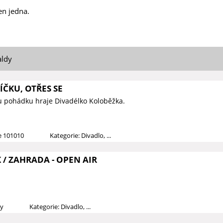
en jedna.
aldy
ČKU, OTŘES SE
u pohádku hraje Divadélko Koloběžka.
ce 101010
Kategorie: Divadlo, ...
/ ZAHRADA - OPEN AIR
dy
Kategorie: Divadlo, ...