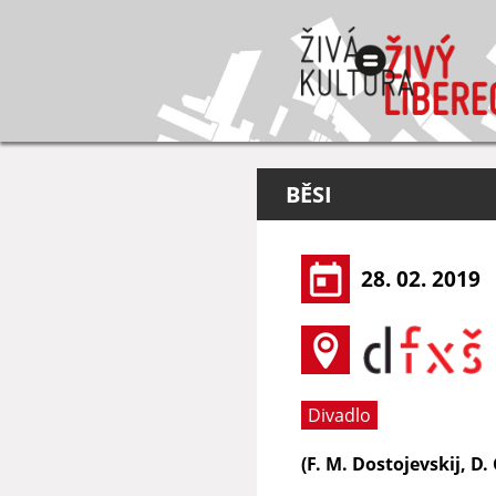
BĚSI
28. 02. 2019
Divadlo
(F. M. Dostojevskij, D