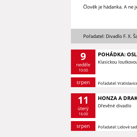
Člověk je hádanka. A ne j
Pořadatel: Divadlo F. X. Š
9
POHÁDKA: OSLÍ
Klasickou loutkovo
neděle
10:00
srpen
Pořadatel: Vratislavi
11
HONZA A DRAK 
Dřevěné divadlo
úterý
16:00
srpen
Pořadatel: Lidové sa