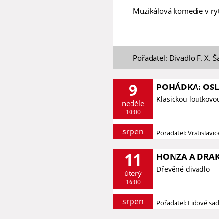
Muzikálová komedie v r
Pořadatel: Divadlo F. X. Š
9
POHÁDKA: OSLÍ
Klasickou loutkovo
neděle
10:00
srpen
Pořadatel: Vratislavi
11
HONZA A DRAK 
Dřevěné divadlo
úterý
16:00
srpen
Pořadatel: Lidové sa