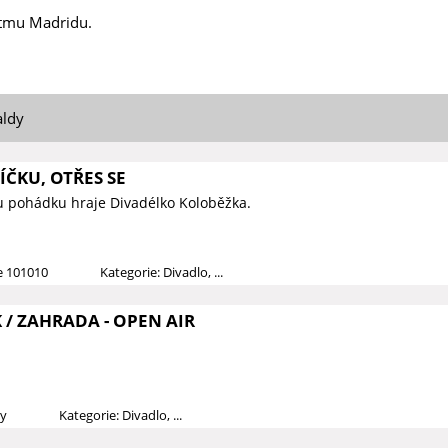
ytmu Madridu.
aldy
ČKU, OTŘES SE
u pohádku hraje Divadélko Koloběžka.
ce 101010
Kategorie: Divadlo, ...
/ ZAHRADA - OPEN AIR
dy
Kategorie: Divadlo, ...