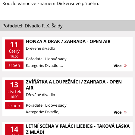
Kouzlo vánoc ve známém Dickensově příběhu.
Pořadatel: Divadlo F. X. Šaldy
HONZA A DRAK / ZAHRADA - OPEN AIR
11
Dřevěné divadlo
úterý
16:00
Pořadatel: Lidové sady
srpen
Kategorie: Divadlo, ...
Více
ZVÍŘÁTKA A LOUPEŽNÍCI / ZAHRADA - OPEN
13
AIR
čtvrtek
Dřevěné divadlo
16:00
Pořadatel: Lidové sady
srpen
Kategorie: Divadlo, ...
Více
LETNÍ SCÉNA V PALÁCI LIEBIEG - TAKOVÁ LÁSKA
14
Z MLÁDÍ