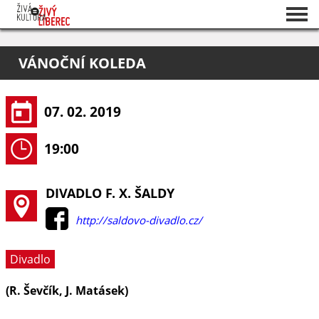
Seznam akcí
VÁNOČNÍ KOLEDA
O projektu
Pořadatelé
07. 02. 2019
19:00
DIVADLO F. X. ŠALDY
http://saldovo-divadlo.cz/
Divadlo
(R. Ševčík, J. Matásek)