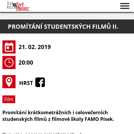
Seznam akcí
PROMÍTÁNÍ STUDENTSKÝCH FILMŮ II.
O projektu
Pořadatelé
21. 02. 2019
20:00
HRST
Film
Promítání krátkometrážních i celovečerních
studenských filmů z filmové školy FAMO Písek.