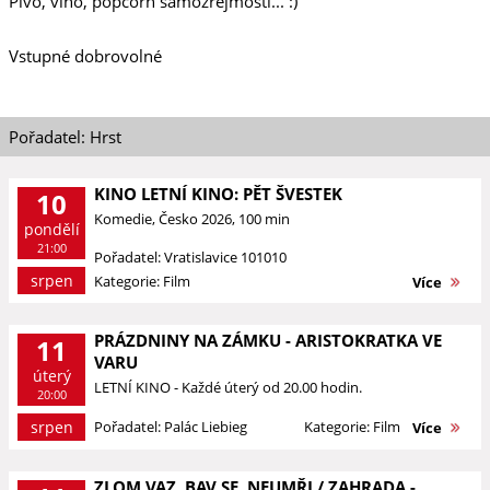
Pivo, víno, popcorn samozřejmostí... :)
Vstupné dobrovolné
Pořadatel: Hrst
KINO LETNÍ KINO: PĚT ŠVESTEK
10
Komedie, Česko 2026, 100 min
pondělí
21:00
Pořadatel: Vratislavice 101010
srpen
Kategorie: Film
Více
PRÁZDNINY NA ZÁMKU - ARISTOKRATKA VE
11
VARU
úterý
LETNÍ KINO - Každé úterý od 20.00 hodin.
20:00
srpen
Pořadatel: Palác Liebieg
Kategorie: Film
Více
ZLOM VAZ, BAV SE, NEUMŘI / ZAHRADA -