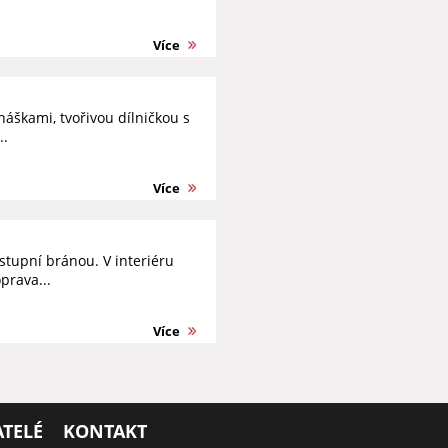
Více
áškami, tvořivou dílničkou s
..
Více
tupní bránou. V interiéru
prava...
Více
TELÉ
KONTAKT