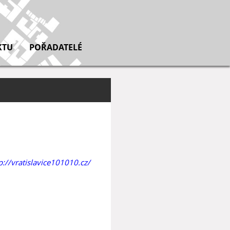
KTU
POŘADATELÉ
p://vratislavice101010.cz/