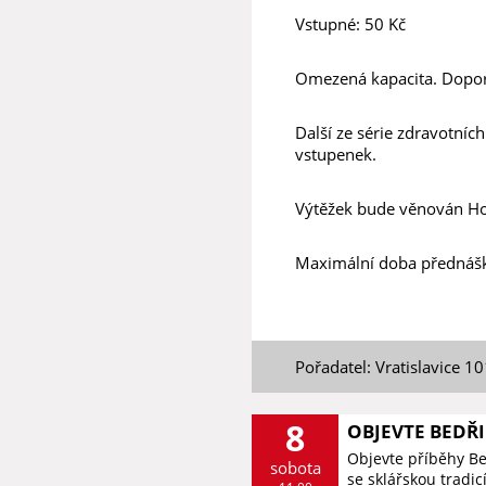
Vstupné: 50 Kč
Omezená kapacita. Dopo
Další ze série zdravotní
vstupenek.
Výtěžek bude věnován Hos
Maximální doba přednášky
Pořadatel: Vratislavice 1
8
OBJEVTE BEDŘ
Objevte příběhy B
sobota
se sklářskou tradic