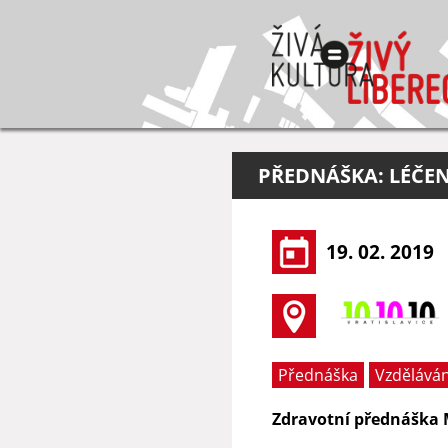
PŘEDNÁŠKA: LÉČEN
19. 02. 2019
Přednáška
Vzděláván
Zdravotní přednáška 