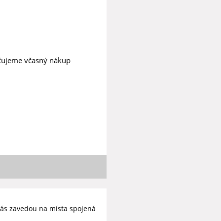
učujeme včasný nákup
ás zavedou na místa spojená