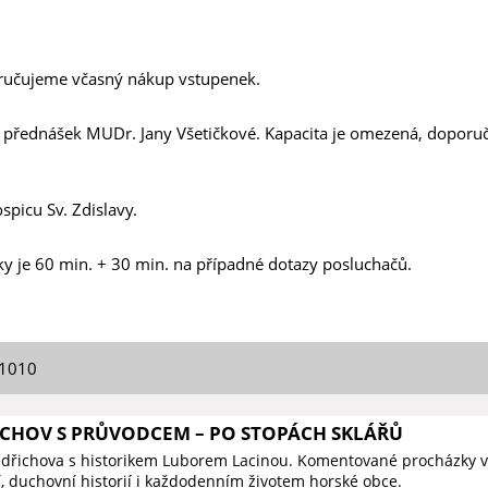
ručujeme včasný nákup vstupenek.
ch přednášek MUDr. Jany Všetičkové. Kapacita je omezená, dopor
picu Sv. Zdislavy.
 je 60 min. + 30 min. na případné dotazy posluchačů.
01010
ICHOV S PRŮVODCEM – PO STOPÁCH SKLÁŘŮ
edřichova s historikem Luborem Lacinou. Komentované procházky v
í, duchovní historií i každodenním životem horské obce.