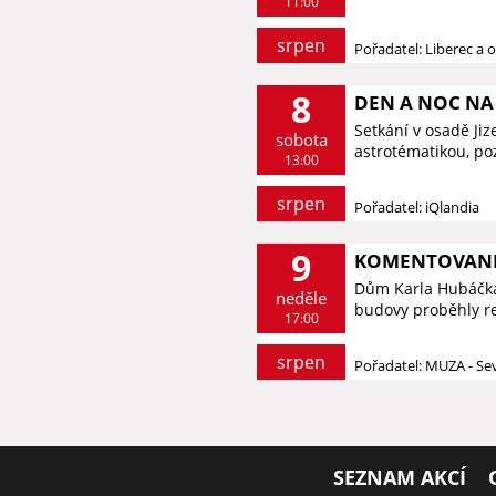
11:00
srpen
Pořadatel: Liberec a o
8
DEN A NOC NA 
Setkání v osadě Ji
sobota
astrotématikou, p
13:00
srpen
Pořadatel: iQlandia
9
KOMENTOVANÉ 
Dům Karla Hubáčka 
neděle
budovy proběhly re
17:00
srpen
Pořadatel: MUZA - S
SEZNAM AKCÍ