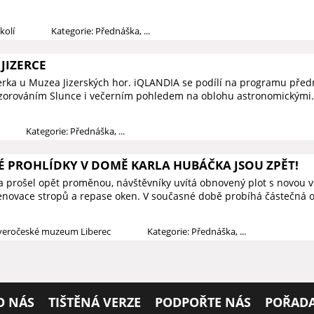
kolí
Kategorie: Přednáška, ...
JIZERCE
zerka u Muzea Jizerských hor. iQLANDIA se podílí na programu předn
ozorováním Slunce i večerním pohledem na oblohu astronomickými.
Kategorie: Přednáška, ...
PROHLÍDKY V DOMĚ KARLA HUBÁČKA JSOU ZPĚT!
prošel opět proměnou, návštěvníky uvítá obnovený plot s novou vs
novace stropů a repase oken. V současné době probíhá částečná o
everočeské muzeum Liberec
Kategorie: Přednáška, ...
O NÁS
TIŠTĚNÁ VERZE
PODPOŘTE NÁS
POŘADA