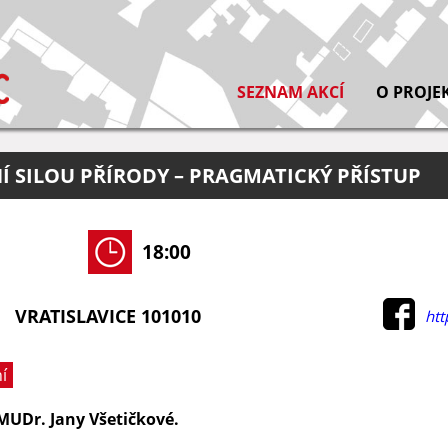
SEZNAM AKCÍ
O PROJE
Í SILOU PŘÍRODY – PRAGMATICKÝ PŘÍSTUP
18:00
VRATISLAVICE 101010
htt
í
MUDr. Jany Všetičkové.