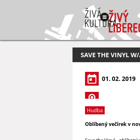
SAVE THE VINYL W
01. 02. 2019
Hudba
Oblíbený večírek v n
Save the Vinyl - oblíben