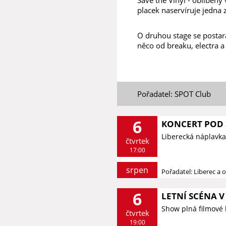
placek naservíruje jedna
O druhou stage se postar
něco od breaku, electra a
Pořadatel: SPOT Club
6
KONCERT POD 
Liberecká náplavka
čtvrtek
17:00
srpen
Pořadatel: Liberec a o
6
LETNÍ SCÉNA V 
Show plná filmové 
čtvrtek
19:00