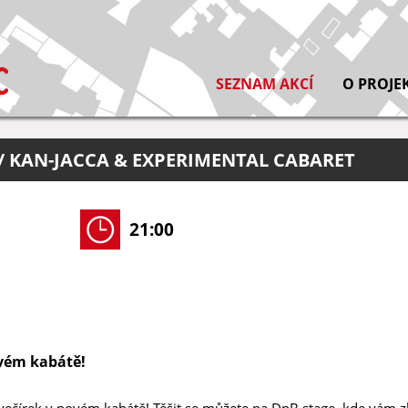
SEZNAM AKCÍ
O PROJE
// KAN-JACCA & EXPERIMENTAL CABARET
21:00
ovém kabátě!
ý večírek v novém kabátě! Těšit se můžete na DnB stage, kde vám 