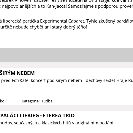
 z nejpovolanějších a to Kan-Jacca! Samozřejmě s podporou prov
á liberecká partička Experimental Cabaret. Tyhle zkušený pardálo
 určitě nebude chybět ani starý dobrý téňo!
ŠIRÝM NEBEM
 před FofrKafe: koncert pod širým nebem - dechový sextet Hraje Ru
kolí
Kategorie: Hudba
PALÁCI LIEBIEG - ETEREA TRIO
hudby, současných a klasických hitů v originálním podání