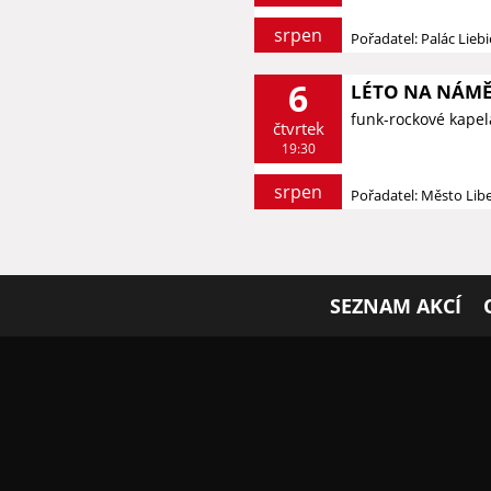
srpen
Pořadatel: Palác Lieb
6
LÉTO NA NÁMĚ
funk-rockové kapel
čtvrtek
19:30
srpen
Pořadatel: Město Lib
SEZNAM AKCÍ