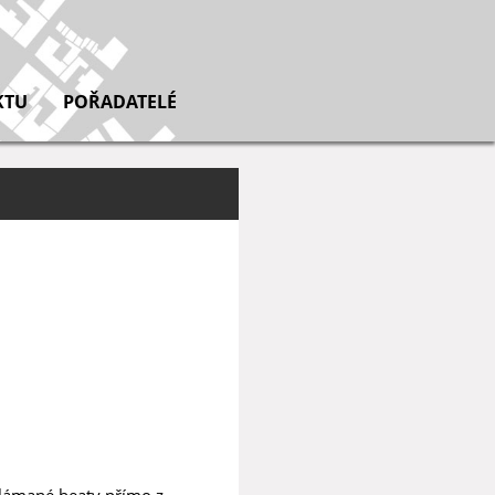
KTU
POŘADATELÉ
zlámané beaty přímo z