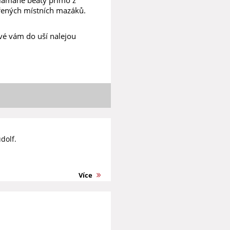
ěřených místních mazáků.
vé vám do uší nalejou
dolf.
Více