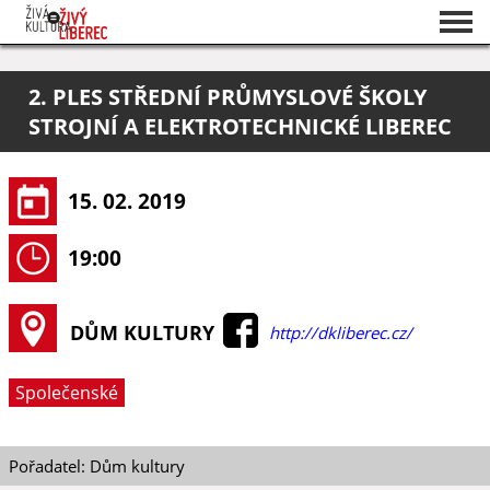
Seznam akcí
2. PLES STŘEDNÍ PRŮMYSLOVÉ ŠKOLY
O projektu
STROJNÍ A ELEKTROTECHNICKÉ LIBEREC
Pořadatelé
15. 02. 2019
19:00
DŮM KULTURY
http://dkliberec.cz/
Společenské
Pořadatel: Dům kultury