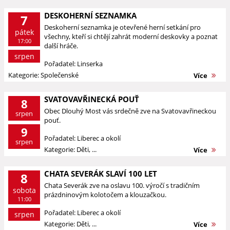
DESKOHERNÍ SEZNAMKA
7
Deskoherní seznamka je otevřené herní setkání pro
pátek
všechny, kteří si chtějí zahrát moderní deskovky a poznat
17:00
další hráče.
srpen
Pořadatel: Linserka
Kategorie: Společenské
Více
SVATOVAVŘINECKÁ POUŤ
8
Obec Dlouhý Most vás srdečně zve na Svatovavřineckou
srpen
pouť.
9
Pořadatel: Liberec a okolí
srpen
Kategorie: Děti, ...
Více
CHATA SEVERÁK SLAVÍ 100 LET
8
Chata Severák zve na oslavu 100. výročí s tradičním
sobota
prázdninovým kolotočem a klouzačkou.
11:00
Pořadatel: Liberec a okolí
srpen
Kategorie: Děti, ...
Více