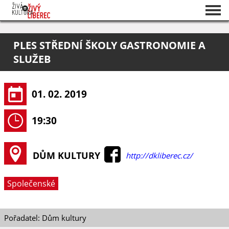
Seznam akcí
PLES STŘEDNÍ ŠKOLY GASTRONOMIE A
O projektu
SLUŽEB
Pořadatelé
01. 02. 2019
19:30
DŮM KULTURY
http://dkliberec.cz/
Společenské
Pořadatel: Dům kultury