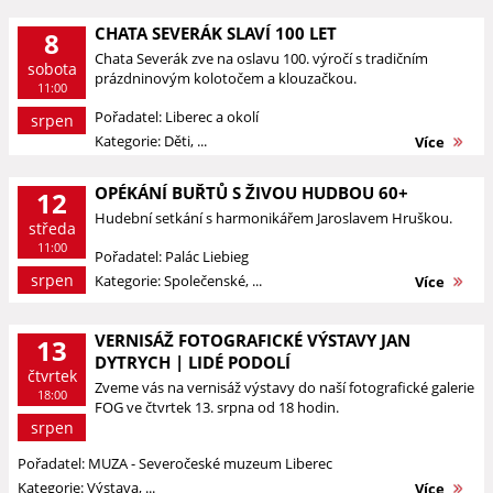
CHATA SEVERÁK SLAVÍ 100 LET
8
Chata Severák zve na oslavu 100. výročí s tradičním
sobota
prázdninovým kolotočem a klouzačkou.
11:00
Pořadatel: Liberec a okolí
srpen
Kategorie: Děti, ...
Více
OPÉKÁNÍ BUŘTŮ S ŽIVOU HUDBOU 60+
12
Hudební setkání s harmonikářem Jaroslavem Hruškou.
středa
11:00
Pořadatel: Palác Liebieg
srpen
Kategorie: Společenské, ...
Více
VERNISÁŽ FOTOGRAFICKÉ VÝSTAVY JAN
13
DYTRYCH | LIDÉ PODOLÍ
čtvrtek
Zveme vás na vernisáž výstavy do naší fotografické galerie
18:00
FOG ve čtvrtek 13. srpna od 18 hodin.
srpen
Pořadatel: MUZA - Severočeské muzeum Liberec
Kategorie: Výstava, ...
Více