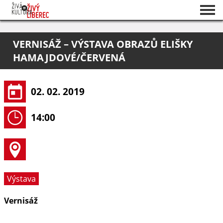
Seznam akcí
VERNISÁŽ – VÝSTAVA OBRAZŮ ELIŠKY
O projektu
HAMAJDOVÉ/ČERVENÁ
Pořadatelé
02. 02. 2019
14:00
Výstava
Vernisáž