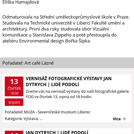
Eliška Hamajdová
Odmaturovala na Střední uměleckoprůmyslové škole v Praze.
Studovala na Technické univerzitě v Liberci Fakultě umění a
architektury. První dva roky studovala obor Vizuální
komunikace u Stanislava Zippeho a poté přestoupila do
ateliéru Environmental design Bořka Šípka.
Pořadatel: Art café Lázně
VERNISÁŽ FOTOGRAFICKÉ VÝSTAVY JAN
13
DYTRYCH | LIDÉ PODOLÍ
čtvrtek
Zveme vás na vernisáž výstavy do naší fotografické galerie
18:00
FOG ve čtvrtek 13. srpna od 18 hodin.
srpen
Pořadatel: MUZA - Severočeské muzeum Liberec
Kategorie: Výstava, ...
Více
JAN DYTRYCH | LIDÉ PODOLÍ