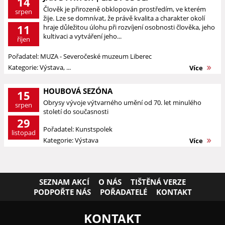
14
Člověk je přirozeně obklopován prostředím, ve kterém
srpen
žije. Lze se domnívat, že právě kvalita a charakter okolí
11
hraje důležitou úlohu při rozvíjení osobnosti člověka, jeho
kultivaci a vytváření jeho...
říjen
Pořadatel: MUZA - Severočeské muzeum Liberec
Kategorie: Výstava, ...
Více
HOUBOVÁ SEZÓNA
15
Obrysy vývoje výtvarného umění od 70. let minulého
srpen
století do současnosti
29
Pořadatel: Kunstspolek
listopad
Kategorie: Výstava
Více
SEZNAM AKCÍ
O NÁS
TIŠTĚNÁ VERZE
PODPOŘTE NÁS
POŘADATELÉ
KONTAKT
KONTAKT