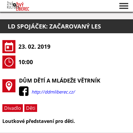
Seznam akcí
LD SPOJÁČEK: ZAČAROVANÝ LES
O projektu
Pořadatelé
23. 02. 2019
10:00
DŮM DĚTÍ A MLÁDEŽE VĚTRNÍK
http://ddmliberec.cz/
Divadlo
Děti
Loutkové představení pro děti.