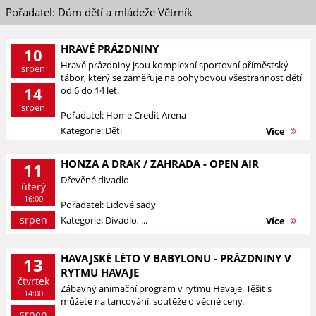
Pořadatel: Dům dětí a mládeže Větrník
HRAVÉ PRÁZDNINY
10
Hravé prázdniny jsou komplexní sportovní příměstský
srpen
tábor, který se zaměřuje na pohybovou všestrannost dětí
14
od 6 do 14 let.
srpen
Pořadatel: Home Credit Arena
Kategorie: Děti
Více
HONZA A DRAK / ZAHRADA - OPEN AIR
11
Dřevěné divadlo
úterý
16:00
Pořadatel: Lidové sady
srpen
Kategorie: Divadlo, ...
Více
HAVAJSKÉ LÉTO V BABYLONU - PRÁZDNINY V
13
RYTMU HAVAJE
čtvrtek
Zábavný animační program v rytmu Havaje. Těšit s
14:00
můžete na tancování, soutěže o věcné ceny.
srpen