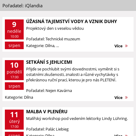
Pořadatel: iQlandia
ÚŽASNÁ TAJEMSTVÍ VODY A VZNIK DUHY
9
Projektový den s veselou vědou
neděle
10:00
Pořadatel: Technické muzeum
srpen
Kategorie: Dílna, ...
Více
SETKÁNÍ S JEHLICEMI
10
Přijďe se pochlubit svými dovednostmi, vyměnit si s
pondělí
ostatními zkušenosti, znalosti a různé vychytávky s
17:00
překrásnou ruční prací, kterou je pro nás PLETENÍ.
srpen
Pořadatel: Nejen Kavárna
Kategorie: Dílna
Více
MALBA V PLENÉRU
11
Malířský workshop pod vedením lektorky Lindy Lühring.
úterý
17:00
Pořadatel: Palác Liebieg
srpen
Kategorie: Dílna