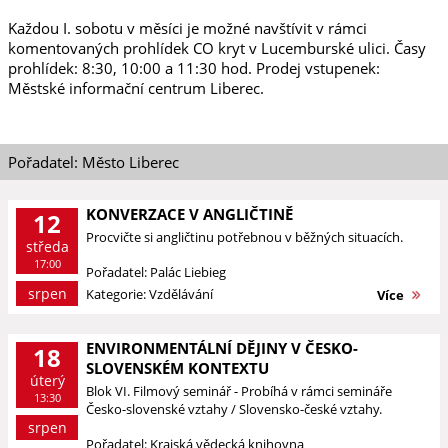
Každou I. sobotu v měsíci je možné navštívit v rámci
komentovaných prohlídek CO kryt v Lucemburské ulici. Časy
prohlídek: 8:30, 10:00 a 11:30 hod. Prodej vstupenek:
Městské informační centrum Liberec.
Pořadatel: Město Liberec
KONVERZACE V ANGLIČTINĚ
12
Procvičte si angličtinu potřebnou v běžných situacích.
středa
17:00
Pořadatel: Palác Liebieg
srpen
Kategorie: Vzdělávání
Více
ENVIRONMENTÁLNÍ DĚJINY V ČESKO-
18
SLOVENSKÉM KONTEXTU
úterý
Blok VI. Filmový seminář - Probíhá v rámci semináře
13:30
Česko-slovenské vztahy / Slovensko-české vztahy.
srpen
Pořadatel: Krajská vědecká knihovna