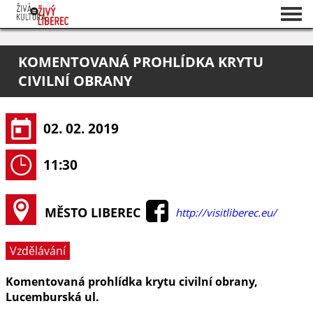
Seznam akcí
KOMENTOVANÁ PROHLÍDKA KRYTU
O projektu
CIVILNÍ OBRANY
Pořadatelé
02. 02. 2019
11:30
MĚSTO LIBEREC
http://visitliberec.eu/
Vzdělávání
Komentovaná prohlídka krytu civilní obrany,
Lucemburská ul.