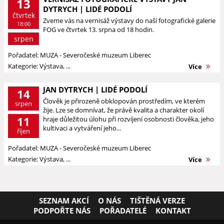
13
DYTRYCH | LIDÉ PODOLÍ
čtvrtek
Zveme vás na vernisáž výstavy do naší fotografické galerie
18:00
FOG ve čtvrtek 13. srpna od 18 hodin.
srpen
Pořadatel: MUZA - Severočeské muzeum Liberec
Kategorie: Výstava, ...
Více
JAN DYTRYCH | LIDÉ PODOLÍ
14
Člověk je přirozeně obklopován prostředím, ve kterém
srpen
žije. Lze se domnívat, že právě kvalita a charakter okolí
11
hraje důležitou úlohu při rozvíjení osobnosti člověka, jeho
kultivaci a vytváření jeho...
říjen
Pořadatel: MUZA - Severočeské muzeum Liberec
Kategorie: Výstava, ...
Více
SEZNAM AKCÍ
O NÁS
TIŠTĚNÁ VERZE
PODPOŘTE NÁS
POŘADATELÉ
KONTAKT