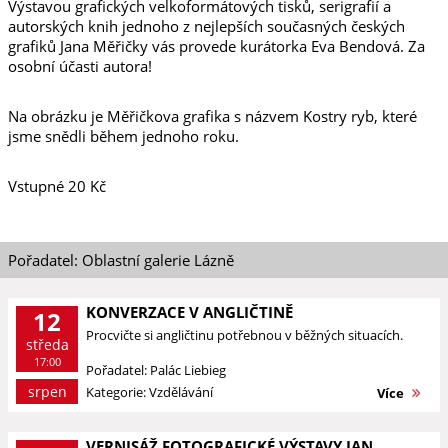
Výstavou grafických velkoformátových tisků, serigrafií a
autorských knih jednoho z nejlepších současných českých
grafiků Jana Měřičky vás provede kurátorka Eva Bendová. Za
osobní účasti autora!
Na obrázku je Měřičkova grafika s názvem Kostry ryb, které
jsme snědli během jednoho roku.
Vstupné 20 Kč
Pořadatel: Oblastní galerie Lázně
KONVERZACE V ANGLIČTINĚ
12
Procvičte si angličtinu potřebnou v běžných situacích.
středa
17:00
Pořadatel: Palác Liebieg
srpen
Kategorie: Vzdělávání
Více
VERNISÁŽ FOTOGRAFICKÉ VÝSTAVY JAN