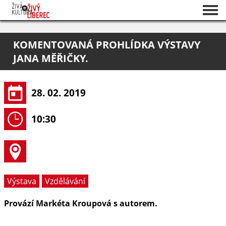
Seznam akcí
KOMENTOVANÁ PROHLÍDKA VÝSTAVY
O projektu
JANA MĚŘIČKY.
Pořadatelé
28. 02. 2019
10:30
Výstava
Vzdělávání
Provází Markéta Kroupová s autorem.