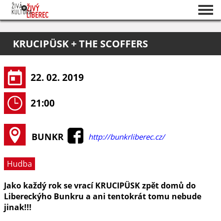
Seznam akcí
KRUCIPÜSK + THE SCOFFERS
O projektu
Pořadatelé
22. 02. 2019
21:00
BUNKR
http://bunkrliberec.cz/
Hudba
Jako každý rok se vrací KRUCIPÜSK zpět domů do
Libereckýho Bunkru a ani tentokrát tomu nebude
jinak!!!