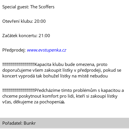
Special guest: The Scoffers
Otevření klubu: 20:00
Začátek koncertu: 21:00
Předprodej:
www.evstupenka.cz
‼️‼️‼️‼️‼️‼️‼️‼️‼️‼️‼️‼️‼️‼️‼️‼️Kapacita klubu bude omezena, proto
doporučujeme všem zakoupit lístky v předprodeji, pokud se
koncert vyprodá tak bohužel lístky na místě nebudou
‼️‼️‼️‼️‼️‼️‼️‼️‼️‼️‼️‼️‼️‼️‼️‼️Předcházíme tímto problémům s kapacitou a
chceme poskytnout komfort pro lidi, kteří si zakoupí lístky
včas, děkujeme za pochopení🙏
Pořadatel: Bunkr