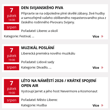
DEN SVIJANSKÉHO PIVA
7
Připravte se na odpoledne plné skvělé zábavy, živé hudby
pátek
a samozřejmě vašeho oblíbeného nepasterovaného piva z
14:00
českého rodinného Pivovaru Svijany.
srpen
Pořadatel: Liberec a okolí
Kategorie: Festival, ...
Více
MUZIKÁL POSLÁNÍ
7
Liberecká premiéra nového muzikálu
pátek
19:00
Pořadatel: Lidové sady
srpen
Kategorie: Divadlo, ...
Více
LÉTO NA NÁMĚSTÍ 2026 / KRÁTKÉ SPOJENÍ
7
OPEN AIR
pátek
Vystoupí Jarret a jeho host Nevermore a Kosmonaut
19:00
Pořadatel: Město Liberec
srpen
Kategorie: Hudba
Více