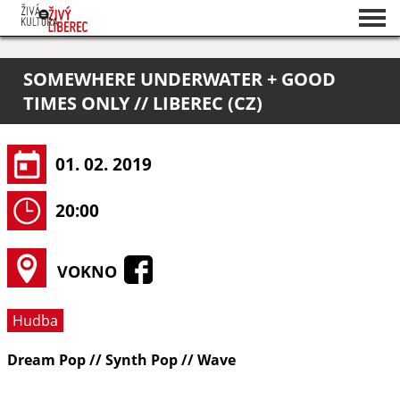
Seznam akcí
SOMEWHERE UNDERWATER + GOOD
O projektu
TIMES ONLY // LIBEREC (CZ)
Pořadatelé
01. 02. 2019
20:00
VOKNO
Hudba
Dream Pop // Synth Pop // Wave