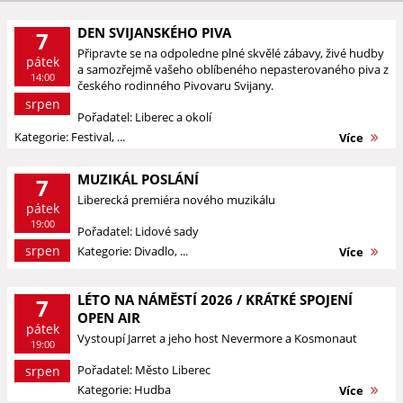
DEN SVIJANSKÉHO PIVA
7
Připravte se na odpoledne plné skvělé zábavy, živé hudby
pátek
a samozřejmě vašeho oblíbeného nepasterovaného piva z
14:00
českého rodinného Pivovaru Svijany.
srpen
Pořadatel: Liberec a okolí
Kategorie: Festival, ...
Více
MUZIKÁL POSLÁNÍ
7
Liberecká premiéra nového muzikálu
pátek
19:00
Pořadatel: Lidové sady
srpen
Kategorie: Divadlo, ...
Více
LÉTO NA NÁMĚSTÍ 2026 / KRÁTKÉ SPOJENÍ
7
OPEN AIR
pátek
Vystoupí Jarret a jeho host Nevermore a Kosmonaut
19:00
Pořadatel: Město Liberec
srpen
Kategorie: Hudba
Více