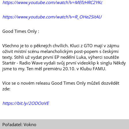
https://www.youtube.com/watch?v=MEfzHRC2YKc
https://www.youtube.com/watch?v=R_OHe2SitAU
Good Times Only :
Všechno je to o pěknejch chvílích. Kluci z GTO mají v zájmu
oživit místní scénu melancholickým post-popem s českými
texty. Stihli už vydat první EP nedělní Luka, výherci soutěže
Startér - Radio Wave vydali svůj první videoklip k singlu Někdy
jsme to my. Ten měl premiéru 20.10. v Klubu FAMU.
Více se o novém releasu Good Times Only můžeš dozvědět
zde:
https://bit.ly/2ODOoVE
Pořadatel: Vokno