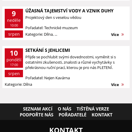
ÚŽASNÁ TAJEMSTVÍ VODY A VZNIK DUHY
9
Projektový den s veselou vědou
neděle
10:00
Pořadatel: Technické muzeum
srpen
Kategorie: Dílna, ...
Více
SETKÁNÍ S JEHLICEMI
10
Přijďe se pochlubit svými dovednostmi, vyměnit si s
pondělí
ostatními zkušenosti, znalosti a různé vychytávky s
17:00
překrásnou ruční prací, kterou je pro nás PLETENÍ.
srpen
Pořadatel: Nejen Kavárna
Kategorie: Dílna
Více
SEZNAM AKCÍ
O NÁS
TIŠTĚNÁ VERZE
PODPOŘTE NÁS
POŘADATELÉ
KONTAKT
KONTAKT