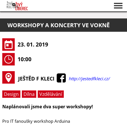
Seznam akcí
WORKSHOPY A KONCERTY VE VOKNĚ
O projektu
Pořadatelé
23. 01. 2019
10:00
JEŠTĚD F KLECI
http://jestedfkleci.cz/
Design
Dílna
Vzdělávání
Naplánovali jsme dva super workshopy!
Pro IT fanoušky workshop Arduina