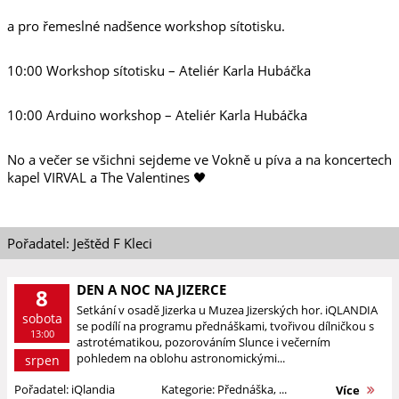
a pro řemeslné nadšence workshop sítotisku.
10:00 Workshop sítotisku – Ateliér Karla Hubáčka
10:00 Arduino workshop – Ateliér Karla Hubáčka
No a večer se všichni sejdeme ve Vokně u píva a na koncertech
kapel VIRVAL a The Valentines 🖤
Pořadatel: Ještěd F Kleci
DEN A NOC NA JIZERCE
8
Setkání v osadě Jizerka u Muzea Jizerských hor. iQLANDIA
sobota
se podílí na programu přednáškami, tvořivou dílničkou s
13:00
astrotématikou, pozorováním Slunce i večerním
pohledem na oblohu astronomickými...
srpen
Pořadatel: iQlandia
Kategorie: Přednáška, ...
Více