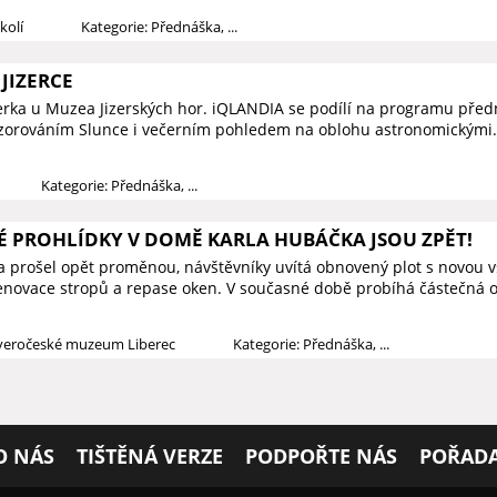
kolí
Kategorie: Přednáška, ...
JIZERCE
zerka u Muzea Jizerských hor. iQLANDIA se podílí na programu předn
ozorováním Slunce i večerním pohledem na oblohu astronomickými.
Kategorie: Přednáška, ...
PROHLÍDKY V DOMĚ KARLA HUBÁČKA JSOU ZPĚT!
prošel opět proměnou, návštěvníky uvítá obnovený plot s novou vs
novace stropů a repase oken. V současné době probíhá částečná o
everočeské muzeum Liberec
Kategorie: Přednáška, ...
O NÁS
TIŠTĚNÁ VERZE
PODPOŘTE NÁS
POŘADA