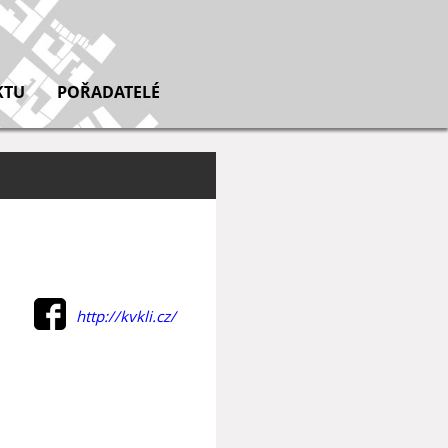
KTU
POŘADATELÉ
http://kvkli.cz/