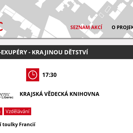
SEZNAM AKCÍ
O PROJE
-EXUPÉRY - KRAJINOU DĚTSTVÍ
17:30
KRAJSKÁ VĚDECKÁ KNIHOVNA
a
Vzdělávání
í toulky Francií