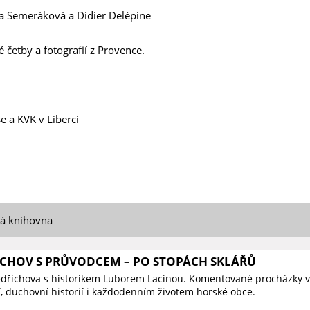
a Semeráková a Didier Delépine
 četby a fotografií z Provence.
se a KVK v Liberci
ká knihovna
ICHOV S PRŮVODCEM – PO STOPÁCH SKLÁŘŮ
edřichova s historikem Luborem Lacinou. Komentované procházky v
í, duchovní historií i každodenním životem horské obce.