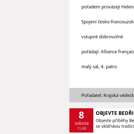
pořadem provázejí Helen
Spojení česko-francouzské
vstupné dobrovolné
pořádají: Alliance françai
malý sál, 4. patro
Pořadatel: Krajská vědec
8
OBJEVTE BEDŘ
Objevte příběhy B
sobota
se sklářskou tradic
11:00