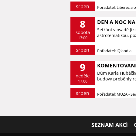
srpen
Pořadatel: Liberec a o
8
DEN A NOC NA 
Setkání v osadě Ji
sobota
astrotématikou, p
13:00
srpen
Pořadatel: iQlandia
9
KOMENTOVANÉ 
Dům Karla Hubáčka 
neděle
budovy proběhly re
17:00
srpen
Pořadatel: MUZA - S
SEZNAM AKCÍ