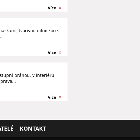
Více
áškami, tvořivou dílničkou s
..
Více
tupní bránou. V interiéru
prava...
Více
TELÉ
KONTAKT