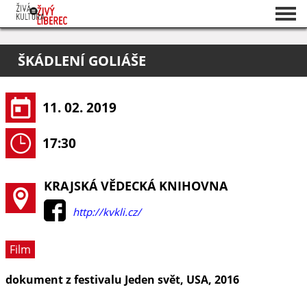
Seznam akcí
ŠKÁDLENÍ GOLIÁŠE
O projektu
Pořadatelé
11. 02. 2019
17:30
KRAJSKÁ VĚDECKÁ KNIHOVNA
http://kvkli.cz/
Film
dokument z festivalu Jeden svět, USA, 2016