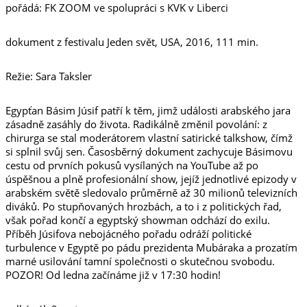
pořádá: FK ZOOM ve spolupráci s KVK v Liberci
dokument z festivalu Jeden svět, USA, 2016, 111 min.
Režie: Sara Taksler
Egypťan Básim Júsif patří k těm, jimž události arabského jara
zásadně zasáhly do života. Radikálně změnil povolání: z
chirurga se stal moderátorem vlastní satirické talkshow, čímž
si splnil svůj sen. Časosběrný dokument zachycuje Básimovu
cestu od prvních pokusů vysílaných na YouTube až po
úspěšnou a plně profesionální show, jejíž jednotlivé epizody v
arabském světě sledovalo průměrně až 30 milionů televizních
diváků. Po stupňovaných hrozbách, a to i z politických řad,
však pořad končí a egyptský showman odchází do exilu.
Příběh Júsifova nebojácného pořadu odráží politické
turbulence v Egyptě po pádu prezidenta Mubáraka a prozatím
marné usilování tamní společnosti o skutečnou svobodu.
POZOR! Od ledna začínáme již v 17:30 hodin!