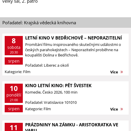
velký sál, 2. patro
Pořadatel: Krajská vědecká knihovna
LETNÍ KINO V BEDŘICHOVĚ – NEPORAZITELNÍ
8
Promítání filmu inspirovaného skutečnými událostmi o
sobota
českých parahokejistech – Neporazitelní proběhne na
20:30
koupališti Dolina v Bedřichově.
srpen
Pořadatel: Liberec a okolí
Kategorie: Film
Více
KINO LETNÍ KINO: PĚT ŠVESTEK
10
Komedie, Česko 2026, 100 min
pondělí
21:00
Pořadatel: Vratislavice 101010
srpen
Kategorie: Film
Více
PRÁZDNINY NA ZÁMKU - ARISTOKRATKA VE
11
VARU