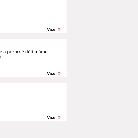
Více
tré a pozorné děti máme
!
Více
Více