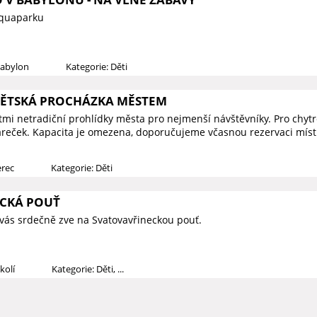
Aquaparku
Babylon
Kategorie: Děti
DĚTSKÁ PROCHÁZKA MĚSTEM
ětmi netradiční prohlídky města pro nejmenší návštěvníky. Pro chy
reček. Kapacita je omezena, doporučujeme včasnou rezervaci míst
erec
Kategorie: Děti
CKÁ POUŤ
vás srdečně zve na Svatovavřineckou pouť.
kolí
Kategorie: Děti, ...