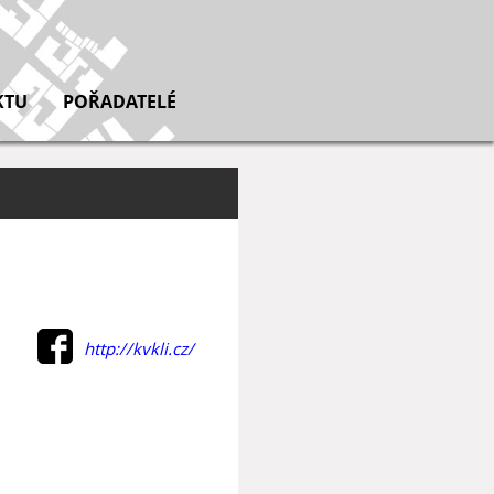
KTU
POŘADATELÉ
http://kvkli.cz/