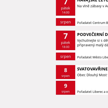
7
Na vlně zábavy v 
pátek
14:00
srpen
Pořadatel: Centrum 
7
PODVEČERNÍ 
Vychutnejte si s d
pátek
připravený malý dá
18:00
srpen
Pořadatel: Město Lib
SVATOVAVŘINE
8
Obec Dlouhý Most 
srpen
9
srpen
Pořadatel: Liberec a o