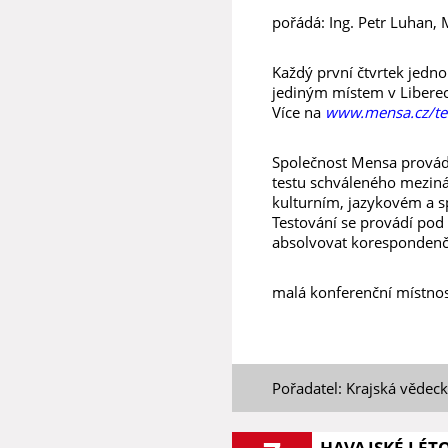
pořádá: Ing. Petr Luhan, 
Každý první čtvrtek jedno
jediným místem v Libereck
Více na
www.mensa.cz/tes
Společnost Mensa provád
testu schváleného meziná
kulturním, jazykovém a s
Testování se provádí pod
absolvovat korespondenčn
malá konferenční místnost
Pořadatel: Krajská vědec
HAVAJSKÉ LÉT