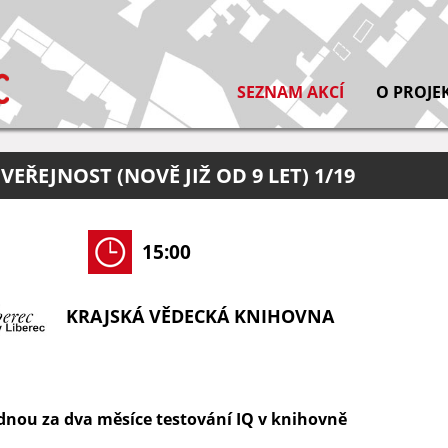
SEZNAM AKCÍ
O PROJE
VEŘEJNOST (NOVĚ JIŽ OD 9 LET) 1/19
15:00
KRAJSKÁ VĚDECKÁ KNIHOVNA
ednou za dva měsíce testování IQ v knihovně