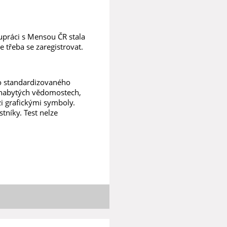
lupráci s Mensou ČR stala
 třeba se zaregistrovat.
o standardizovaného
 nabytých vědomostech,
i grafickými symboly.
níky. Test nelze