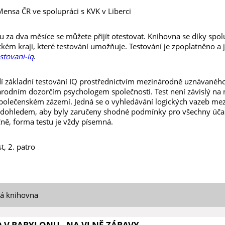
Mensa ČR ve spolupráci s KVK v Liberci
u za dva měsíce se můžete přijít otestovat. Knihovna se díky spo
ém kraji, které testování umožňuje. Testování je zpoplatněno a je
tovani-iq
.
í základní testování IQ prostřednictvím mezinárodně uznávanéh
rodním dozorčím psychologem společnosti. Test není závislý na
polečenském zázemí. Jedná se o vyhledávání logických vazeb mez
 dohledem, aby byly zaručeny shodné podmínky pro všechny účast
ě, forma testu je vždy písemná.
, 2. patro
ká knihovna
O V BABYLONU - NA VLNĚ ZÁBAVY