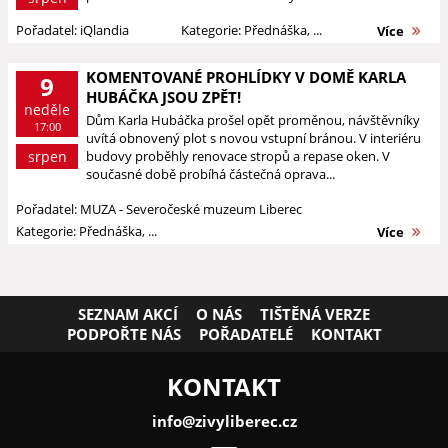
Pořadatel: iQlandia
Kategorie: Přednáška, ...
Více
KOMENTOVANÉ PROHLÍDKY V DOMĚ KARLA
9
HUBÁČKA JSOU ZPĚT!
neděle
Dům Karla Hubáčka prošel opět proměnou, návštěvníky
17:00
uvítá obnovený plot s novou vstupní bránou. V interiéru
srpen
budovy proběhly renovace stropů a repase oken. V
současné době probíhá částečná oprava...
Pořadatel: MUZA - Severočeské muzeum Liberec
Kategorie: Přednáška, ...
Více
SEZNAM AKCÍ
O NÁS
TIŠTĚNÁ VERZE
PODPOŘTE NÁS
POŘADATELÉ
KONTAKT
KONTAKT
info@zivyliberec.cz