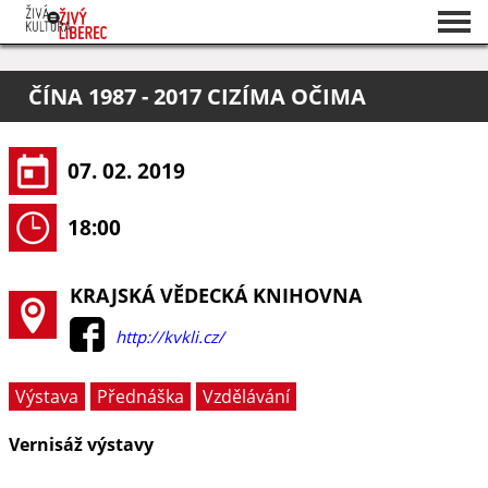
Seznam akcí
ČÍNA 1987 - 2017 CIZÍMA OČIMA
O projektu
Pořadatelé
07. 02. 2019
18:00
KRAJSKÁ VĚDECKÁ KNIHOVNA
http://kvkli.cz/
Výstava
Přednáška
Vzdělávání
Vernisáž výstavy