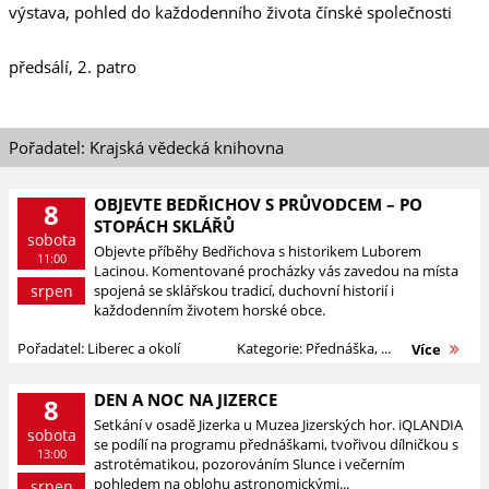
výstava, pohled do každodenního života čínské společnosti
předsálí, 2. patro
Pořadatel: Krajská vědecká knihovna
OBJEVTE BEDŘICHOV S PRŮVODCEM – PO
8
STOPÁCH SKLÁŘŮ
sobota
Objevte příběhy Bedřichova s historikem Luborem
11:00
Lacinou. Komentované procházky vás zavedou na místa
srpen
spojená se sklářskou tradicí, duchovní historií i
každodenním životem horské obce.
Pořadatel: Liberec a okolí
Kategorie: Přednáška, ...
Více
DEN A NOC NA JIZERCE
8
Setkání v osadě Jizerka u Muzea Jizerských hor. iQLANDIA
sobota
se podílí na programu přednáškami, tvořivou dílničkou s
13:00
astrotématikou, pozorováním Slunce i večerním
pohledem na oblohu astronomickými...
srpen