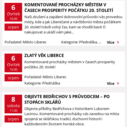
KOMENTOVANÉ PROCHÁZKY MĚSTEM V
6
ČASECH PROSPERITY POČÁTKU 20. STOLETÍ
čtvrtek
Naši zkušení a zapálení dobrovolní průvodci vás provedou
16:00
místy, kde a jak Liberečané a návštěvníci města počátkem
srpen
20. století trávili volný čas, kam se chodili bavit či
nakupovat a ukáží vám jaké...
Pořadatel: Město Liberec
Kategorie: Přednáška, ...
Více
ZLATÝ VĚK LIBERCE
6
Komentované procházky městem v časech prosperity
čtvrtek
počátku 20. století
16:00
Pořadatel: Město Liberec
srpen
Kategorie: Přednáška
Více
OBJEVTE BEDŘICHOV S PRŮVODCEM – PO
8
STOPÁCH SKLÁŘŮ
sobota
Objevte příběhy Bedřichova s historikem Luborem
11:00
Lacinou. Komentované procházky vás zavedou na místa
srpen
spojená se sklářskou tradicí, duchovní historií i
každodenním životem horské obce.