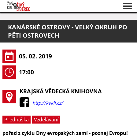
Seznam akcí
KANÁRSKÉ OSTROVY - VELKÝ OKRUH PO
O projektu
PĚTI OSTROVECH
Pořadatelé
05. 02. 2019
17:00
KRAJSKÁ VĚDECKÁ KNIHOVNA
http://kvkli.cz/
Přednáška
Vzdělávání
pořad z cyklu Dny evropských zemí - poznej Evropu!