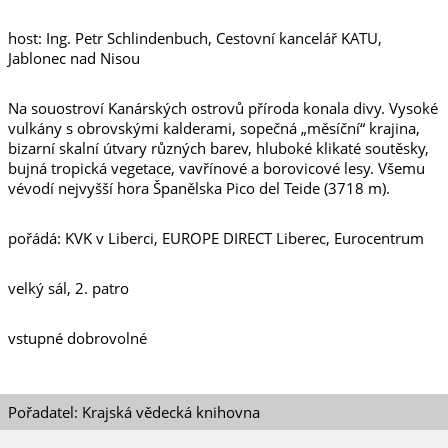
host: Ing. Petr Schlindenbuch, Cestovní kancelář KATU,
Jablonec nad Nisou
Na souostroví Kanárských ostrovů příroda konala divy. Vysoké
vulkány s obrovskými kalderami, sopečná „měsíční“ krajina,
bizarní skalní útvary různých barev, hluboké klikaté soutěsky,
bujná tropická vegetace, vavřínové a borovicové lesy. Všemu
vévodí nejvyšší hora Španělska Pico del Teide (3718 m).
pořádá: KVK v Liberci, EUROPE DIRECT Liberec, Eurocentrum
velký sál, 2. patro
vstupné dobrovolné
Pořadatel: Krajská vědecká knihovna